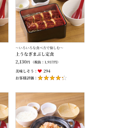
～いろいろな食べ方で愉しむ～
上うなぎまぶし定食
2,130
円
（税抜：
1,937
円）
294
美味しそう：
お客様評価：