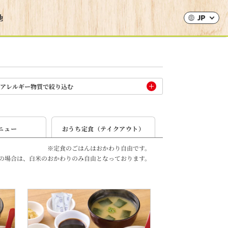
JP
アレルギー物質で絞り込む
ニュー
おうち
定食
（テイク
アウト）
※定食のごはんはおかわり自由です。
の場合は、
白米のおかわりのみ自由となっております。