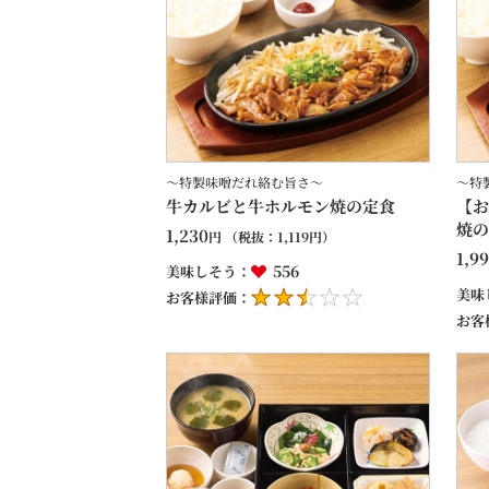
～特製味噌だれ絡む旨さ～
～特
牛カルビと牛ホルモン焼の定食
【お
焼の
1,230
円
（税抜：
1,119
円）
1,9
556
美味しそう：
美味
お客様評価：
お客