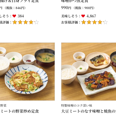
揚げ＆白身フライ定食
味噌かつ煮定食
990
円
（税抜：
846
円）
円
（税抜：
900
円）
384
4,867
しそう：
美味しそう：
様評価：
お客様評価：
の野菜
特製味噌のコク深い味
ミートの野菜炒め定食
大豆ミートのなす味噌と焼魚の