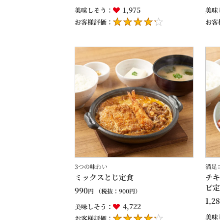
1,975
美味しそう：
美味
お客様評価：
お客
3つの味わい
満足
ミックスとじ定食
チキ
ビ定
990
円
（税抜：
900
円）
1,2
4,722
美味しそう：
美味
お客様評価：