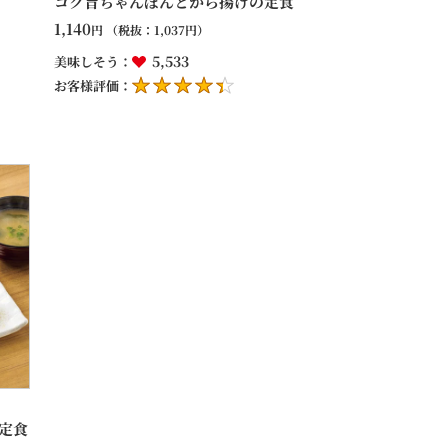
コク旨ちゃんぽんとから揚げの定食
1,140
円
（税抜：
1,037
円）
5,533
美味しそう：
お客様評価：
定食