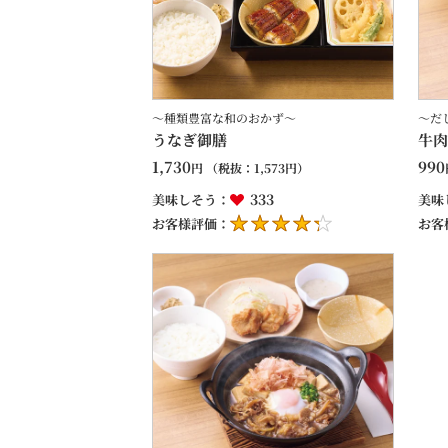
～種類豊富な和のおかず～
～だ
うなぎ御膳
牛肉
1,730
990
円
（税抜：
1,573
円）
333
美味しそう：
美味
お客様評価：
お客