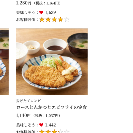
1,280
円
（税抜：
1,164
円）
1,639
美味しそう：
お客様評価：
揚げたてコンビ
ロースとんかつとエビフライの定食
1,140
円
（税抜：
1,037
円）
1,442
美味しそう：
お客様評価：