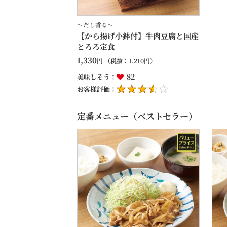
～だし香る～
【から揚げ小鉢付】牛肉豆腐と国産
とろろ定食
1,330
円
（税抜：
1,210
円）
82
美味しそう：
お客様評価：
定番メニュー（ベストセラー）