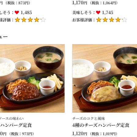
1,170
円
（税抜：
873
円）
円
（税抜：
1,064
円）
1,485
1,745
しそう：
美味しそう：
様評価：
お客様評価：
ュー
ソースの味わい
チーズのコクと風味
ハンバーグ定食
4種のチーズハンバーグ定食
70
1,120
円
（税抜：
973
円）
円
（税抜：
1,019
円）