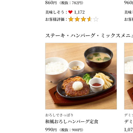
860
960
円
（税抜：
782
円）
1,172
美味しそう：
美味
お客様評価：
お客
ステーキ・ハンバーグ・ミックスメニ
おろしでさっぱり
デミ
和風おろしハンバーグ定食
デミ
990
1,0
円
（税抜：
900
円）