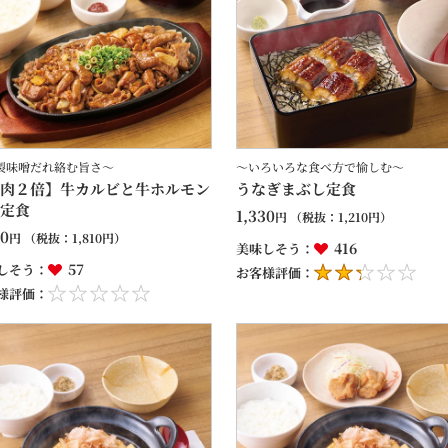
製味噌だれ絡む旨さ～
～いろいろな食べ方で愉しむ～
肉２倍】牛カルビと牛ホルモン
うなぎまぶし定食
定食
1,330
円
（税抜：
1,210
円）
90
円
（税抜：
1,810
円）
416
美味しそう：
57
しそう：
お客様評価：
様評価：