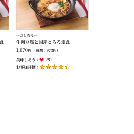
～だし香る～
食
牛肉豆腐と国産とろろ定食
1,070
円
（税抜：
973
円）
292
美味しそう：
お客様評価：