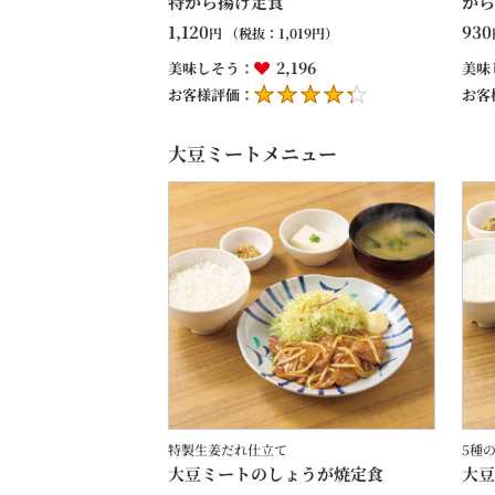
特から揚げ定食
から
1,120
930
円
（税抜：
1,019
円）
2,196
美味しそう：
美味
お客様評価：
お客
大豆ミートメニュー
特製生姜だれ仕立て
5種
大豆ミートのしょうが焼定食
大豆