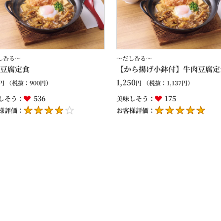
し香る～
～だし香る～
豆腐定食
【から揚げ小鉢付】牛肉豆腐定
1,250
円
（税抜：
900
円）
円
（税抜：
1,137
円）
536
175
しそう：
美味しそう：
様評価：
お客様評価：