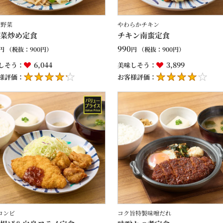
の野菜
やわらかチキン
菜炒め定食
チキン南蛮定食
990
円
（税抜：
900
円）
円
（税抜：
900
円）
6,044
3,899
しそう：
美味しそう：
様評価：
お客様評価：
コンビ
コク旨特製味噌だれ