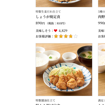
特製生姜だれ仕立て
5種
しょうが焼定食
肉野
890
990
円
（税抜：
810
円）
4,829
美味しそう：
美味
お客様評価：
お客
特製醤油仕立て
満足