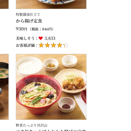
特製醤油仕立て
から揚げ定食
930
円
（税抜：
846
円）
3,833
美味しそう：
お客様評価：
野菜たっぷり具沢山