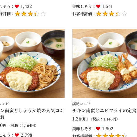
1,432
1,541
しそう：
美味しそう：
様評価：
お客様評価：
コンビ
満足コンビ
ン南蛮としょうが焼の人気コン
チキン南蛮とエビフライの定食
食
1,260
円
（税抜：
1,146
円）
80
円
（税抜：
1,164
円）
1,502
美味しそう：
2,798
しそう：
お客様評価：