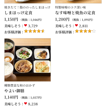
焼きたて！脂ののったしまほっけ
特製味噌のコク深い味
しまほっけ定食
なす味噌と焼魚の定食
1,150
円
1,200
円
（税抜：
1,046
円）
（税抜：
1,091
円）
美味しそう：
3,729
美味しそう：
2,811
お客様評価：
お客様評価：
種類豊富な和のおかず
やよい御膳
1,140
円
（税抜：
1,037
円）
美味しそう：
8,238