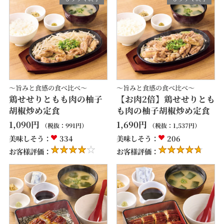
～旨みと食感の食べ比べ～
～旨みと食感の食べ比べ～
鶏せせりともも肉の柚子
【お肉2倍】鶏せせりとも
胡椒炒め定食
も肉の柚子胡椒炒め定食
1,090
円
1,690
円
（税抜：
991
円）
（税抜：
1,537
円）
美味しそう：
334
美味しそう：
206
お客様評価：
お客様評価：