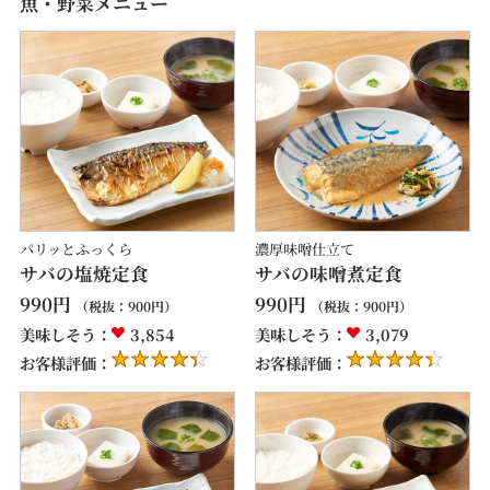
魚・野菜メニュー
パリッとふっくら
濃厚味噌仕立て
サバの塩焼定食
サバの味噌煮定食
990
円
990
円
（税抜：
900
円）
（税抜：
900
円）
美味しそう：
3,854
美味しそう：
3,079
お客様評価：
お客様評価：