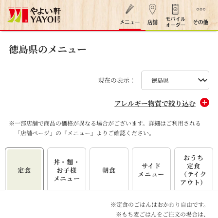
徳島県のメニュー
現在の表示：
アレルギー物質で絞り込む
※
一部店舗で商品の価格が異なる場合がございます。詳細はご利用される
「
店舗ページ
」の『メニュー』よりご確認ください。
おうち
丼・麵・
サイド
定食
定食
お子様
朝食
メニュー
（テイク
メニュー
アウト）
※定食のごはんはおかわり自由です。
※もち麦ごはんをご注文の場合は、