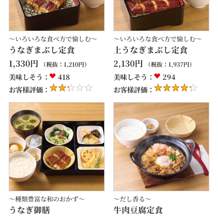
～いろいろな食べ方で愉しむ～
～いろいろな食べ方で愉しむ～
うなぎまぶし定食
上うなぎまぶし定食
1,330
円
2,130
円
（税抜：
1,210
円）
（税抜：
1,937
円）
美味しそう：
418
美味しそう：
294
お客様評価：
お客様評価：
～種類豊富な和のおかず～
～だし香る～
うなぎ御膳
牛肉豆腐定食