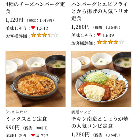
4種のチーズハンバーグ定
ハンバーグとエビフライ
食
とから揚げの人気トリオ
定食
1,120
円
（税抜：
1,019
円）
1,280
円
（税抜：
1,164
円）
美味しそう：
1,542
美味しそう：
1,639
お客様評価：
お客様評価：
3つの味わい
満足コンビ
ミックスとじ定食
チキン南蛮としょうが焼
の人気コンビ定食
990
円
（税抜：
900
円）
1,280
円
（税抜：
1,164
円）
美味しそう：
4,722