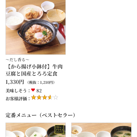
～だし香る～
【から揚げ小鉢付】牛肉
豆腐と国産とろろ定食
1,330
円
（税抜：
1,210
円）
美味しそう：
82
お客様評価：
定番メニュー（ベストセラー）