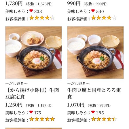
1,730
円
990
円
（税抜：
1,573
円）
（税抜：
900
円）
美味しそう：
333
美味しそう：
540
お客様評価：
お客様評価：
～だし香る～
～だし香る～
【から揚げ小鉢付】牛肉
牛肉豆腐と国産とろろ定
豆腐定食
食
1,250
円
1,070
円
（税抜：
1,137
円）
（税抜：
973
円）
美味しそう：
175
美味しそう：
295
お客様評価：
お客様評価：