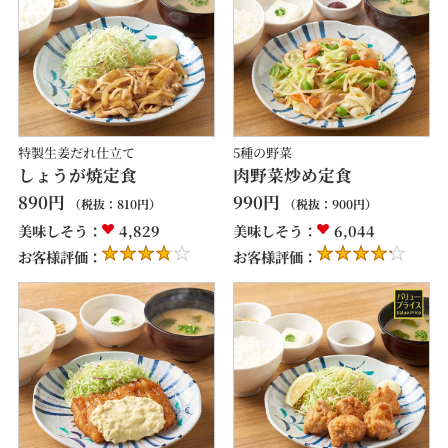
特製生姜だれ仕立て
5種の野菜
しょうが焼定食
肉野菜炒め定食
890
円
990
円
（税抜：
810
円）
（税抜：
900
円）
美味しそう：
4,829
美味しそう：
6,044
お客様評価：
お客様評価：