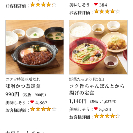
美味しそう：
384
お客様評価：
お客様評価：
コク旨特製味噌だれ
野菜たっぷり具沢山
味噌かつ煮定食
コク旨ちゃんぽんとから
揚げの定食
990
円
（税抜：
900
円）
1,140
円
（税抜：
1,037
円）
美味しそう：
4,867
美味しそう：
5,534
お客様評価：
お客様評価：
大豆ミートメニュー