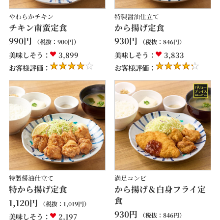
やわらかチキン
特製醤油仕立て
チキン南蛮定食
から揚げ定食
990
円
930
円
（税抜：
900
円）
（税抜：
846
円）
美味しそう：
3,899
美味しそう：
3,833
お客様評価：
お客様評価：
特製醤油仕立て
満足コンビ
特から揚げ定食
から揚げ＆白身フライ定
食
1,120
円
（税抜：
1,019
円）
930
円
（税抜：
846
円）
美味しそう：
2,197