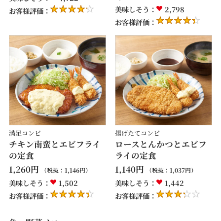
美味しそう：
2,798
お客様評価：
お客様評価：
満足コンビ
揚げたてコンビ
チキン南蛮とエビフライ
ロースとんかつとエビフ
の定食
ライの定食
1,260
円
1,140
円
（税抜：
1,146
円）
（税抜：
1,037
円）
美味しそう：
1,502
美味しそう：
1,442
お客様評価：
お客様評価：