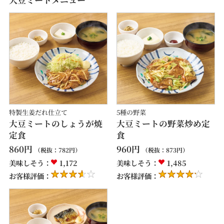
特製生姜だれ仕立て
5種の野菜
大豆ミートのしょうが焼
大豆ミートの野菜炒め定
定食
食
860
円
960
円
（税抜：
782
円）
（税抜：
873
円）
美味しそう：
1,172
美味しそう：
1,485
お客様評価：
お客様評価：