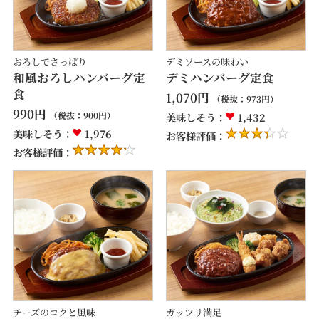
おろしでさっぱり
デミソースの味わい
和風おろしハンバーグ定
デミハンバーグ定食
食
1,070
円
（税抜：
973
円）
990
円
（税抜：
900
円）
美味しそう：
1,432
美味しそう：
1,976
お客様評価：
お客様評価：
チーズのコクと風味
ガッツリ満足