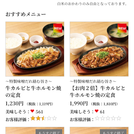
白米のおかわりのみ自由となっております。
おすすめメニュー
～特製味噌だれ絡む旨さ～
～特製味噌だれ絡む旨さ～
牛カルビと牛ホルモン焼
【お肉２倍】牛カルビと
の定食
牛ホルモン焼の定食
1,230
円
1,990
円
（税抜：
1,119
円）
（税抜：
1,810
円）
美味しそう：
561
美味しそう：
61
お客様評価：
お客様評価：
もうすぐ終了
もうすぐ終了