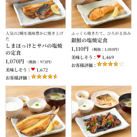
人気の2種を風味豊かに焼き上げ
ふっくら焼きたて、ひろがる旨み
た
銀鮭の塩焼定食
しまほっけとサバの塩焼
1,110
円
（税抜：
1,010
円）
の定食
美味しそう：
1,469
1,070
円
（税抜：
973
円）
お客様評価：
美味しそう：
1,672
お客様評価：