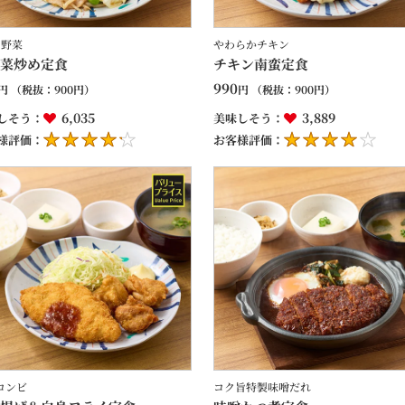
の野菜
やわらかチキン
菜炒め定食
チキン南蛮定食
990
円
（税抜：
900
円）
円
（税抜：
900
円）
6,035
3,889
しそう：
美味しそう：
様評価：
お客様評価：
コンビ
コク旨特製味噌だれ