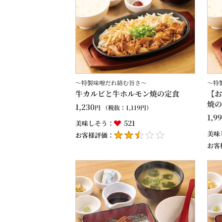
～特製味噌だれ絡む旨さ～
～特
牛カルビと牛ホルモン焼の定食
【お
焼の
1,230
円
（税抜：
1,119
円）
1,9
521
美味しそう：
美味
お客様評価：
お客