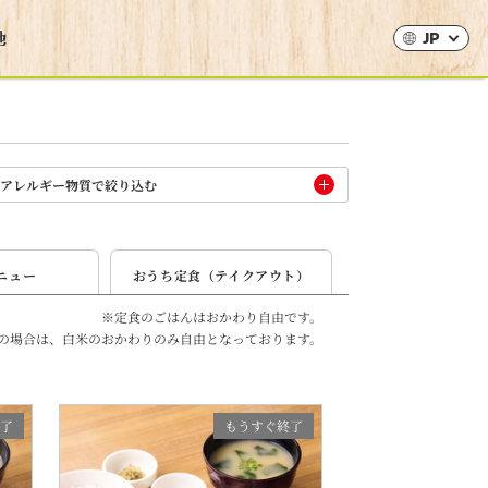
JP
アレルギー物質で絞り込む
ニュー
おうち
定食
（テイク
アウト）
※定食のごはんはおかわり自由です。
の場合は、
白米のおかわりのみ自由となっております。
了
もうすぐ終了