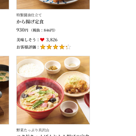
特製醤油仕立て
から揚げ定食
930
円
（税抜：
846
円）
3,826
美味しそう：
お客様評価：
野菜たっぷり具沢山