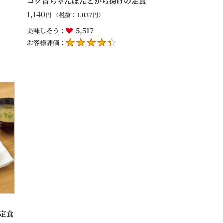
コク旨ちゃんぽんとから揚げの定食
1,140
円
（税抜：
1,037
円）
5,517
美味しそう：
お客様評価：
定食