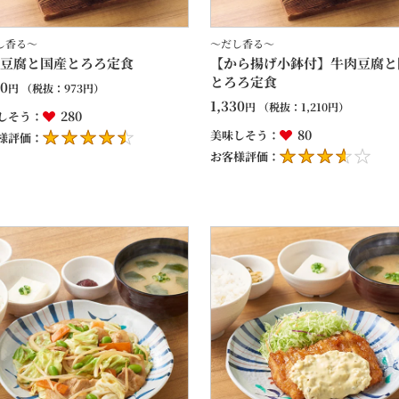
し香る～
～だし香る～
豆腐と国産とろろ定食
【から揚げ小鉢付】牛肉豆腐と
とろろ定食
70
円
（税抜：
973
円）
1,330
円
（税抜：
1,210
円）
280
しそう：
80
美味しそう：
様評価：
お客様評価：