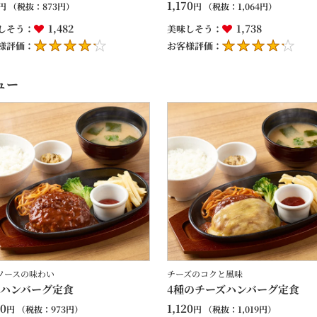
1,170
円
（税抜：
873
円）
円
（税抜：
1,064
円）
1,482
1,738
しそう：
美味しそう：
様評価：
お客様評価：
ュー
ソースの味わい
チーズのコクと風味
ハンバーグ定食
4種のチーズハンバーグ定食
70
1,120
円
（税抜：
973
円）
円
（税抜：
1,019
円）