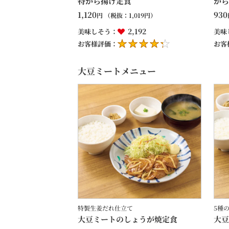
特から揚げ定食
から
1,120
930
円
（税抜：
1,019
円）
2,192
美味しそう：
美味
お客様評価：
お客
大豆ミートメニュー
特製生姜だれ仕立て
5種
大豆ミートのしょうが焼定食
大豆