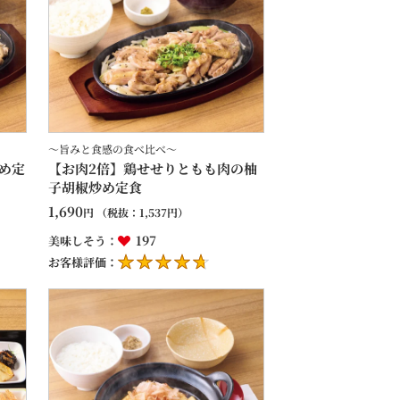
～旨みと食感の食べ比べ～
め定
【お肉2倍】鶏せせりともも肉の柚
子胡椒炒め定食
1,690
円
（税抜：
1,537
円）
197
美味しそう：
お客様評価：