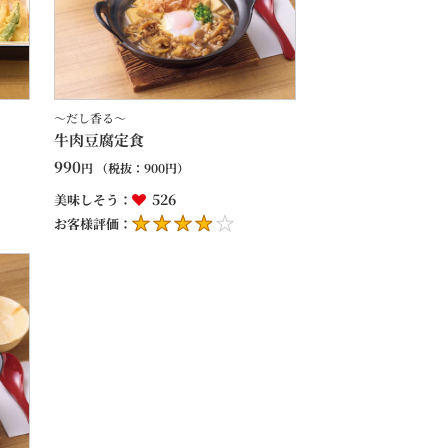
～だし香る～
牛肉豆腐定食
990
円
（税抜：
900
円）
526
美味しそう：
お客様評価：