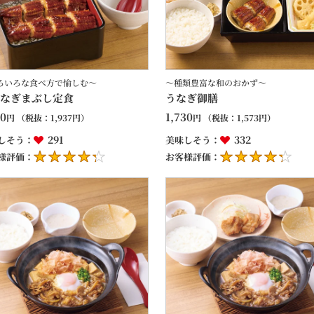
ろいろな食べ方で愉しむ～
～種類豊富な和のおかず～
なぎまぶし定食
うなぎ御膳
30
1,730
円
（税抜：
1,937
円）
円
（税抜：
1,573
円）
291
332
しそう：
美味しそう：
様評価：
お客様評価：