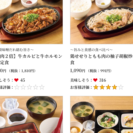
製味噌だれ絡む旨さ～
～旨みと食感の食べ比べ～
肉２倍】牛カルビと牛ホルモン
鶏せせりともも肉の柚子胡椒炒
定食
食
90
1,090
円
（税抜：
1,810
円）
円
（税抜：
991
円）
45
316
しそう：
美味しそう：
様評価：
お客様評価：