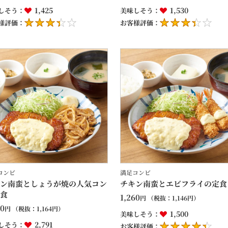
1,425
1,530
しそう：
美味しそう：
様評価：
お客様評価：
コンビ
満足コンビ
ン南蛮としょうが焼の人気コン
チキン南蛮とエビフライの定食
食
1,260
円
（税抜：
1,146
円）
80
円
（税抜：
1,164
円）
1,500
美味しそう：
2,791
しそう：
お客様評価：