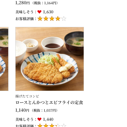
1,280
円
（税抜：
1,164
円）
1,630
美味しそう：
お客様評価：
揚げたてコンビ
ロースとんかつとエビフライの定食
1,140
円
（税抜：
1,037
円）
1,440
美味しそう：
お客様評価：