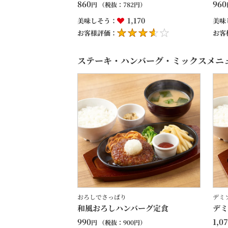
860
960
円
（税抜：
782
円）
1,170
美味しそう：
美味
お客様評価：
お客
ステーキ・ハンバーグ・ミックスメニ
おろしでさっぱり
デミ
和風おろしハンバーグ定食
デミ
990
1,0
円
（税抜：
900
円）