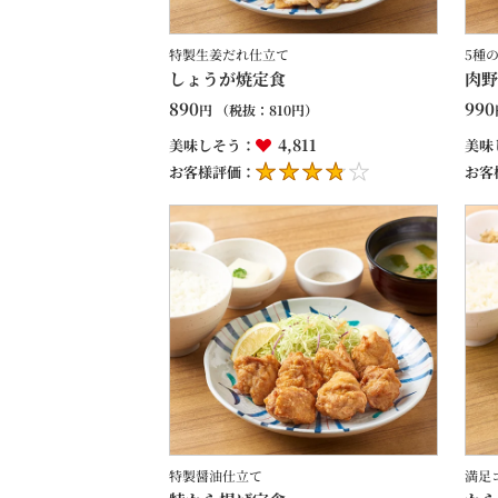
特製生姜だれ仕立て
5種
しょうが焼定食
肉野
890
990
円
（税抜：
810
円）
4,811
美味しそう：
美味
お客様評価：
お客
特製醤油仕立て
満足