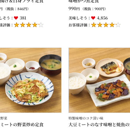
揚げ＆白身フライ定食
味噌かつ煮定食
990
円
（税抜：
846
円）
円
（税抜：
900
円）
381
4,856
しそう：
美味しそう：
様評価：
お客様評価：
の野菜
特製味噌のコク深い味
ミートの野菜炒め定食
大豆ミートのなす味噌と焼魚の