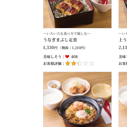
～いろいろな食べ方で愉しむ～
～い
うなぎまぶし定食
上う
1,330
2,1
円
（税抜：
1,210
円）
408
美味しそう：
美味
お客様評価：
お客