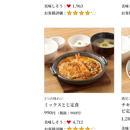
1,963
美味しそう：
美味
お客様評価：
お客
3つの味わい
満足
ミックスとじ定食
チキ
ビ定
990
円
（税抜：
900
円）
1,2
4,712
美味しそう：
美味
お客様評価：