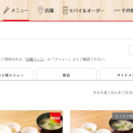
はご利用される「
店舗ページ
」の『メニュー』よりご確認ください。
お子様
メニュー
朝食
サイド
メ
※もち麦ごはんをご注文
もうすぐ終