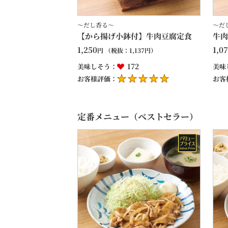
～だし香る～
～だ
【から揚げ小鉢付】牛肉豆腐定食
牛肉
1,250
1,0
円
（税抜：
1,137
円）
172
美味しそう：
美味
お客様評価：
お客
定番メニュー（ベストセラー）