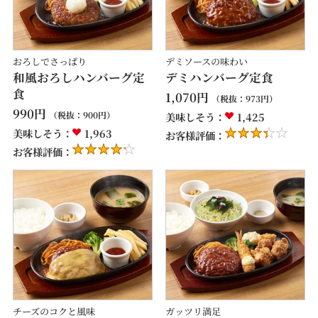
おろしでさっぱり
デミソースの味わい
和風おろしハンバーグ定
デミハンバーグ定食
食
1,070
円
（税抜：
973
円）
990
円
（税抜：
900
円）
美味しそう：
1,425
美味しそう：
1,963
お客様評価：
お客様評価：
チーズのコクと風味
ガッツリ満足