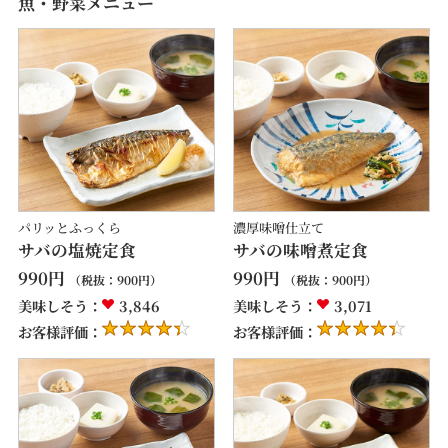
魚・野菜メニュー
パリッとふっくら
濃厚味噌仕立て
サバの塩焼定食
サバの味噌煮定食
990
円
990
円
（税抜：
900
円）
（税抜：
900
円）
美味しそう：
3,846
美味しそう：
3,071
お客様評価：
お客様評価：