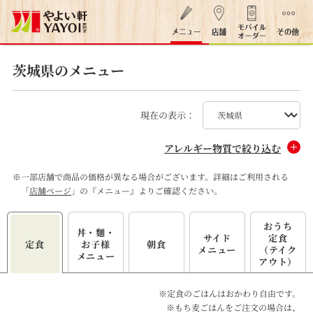
茨城県のメニュー
現在の表示：
アレルギー物質で絞り込む
※
一部店舗で商品の価格が異なる場合がございます。詳細はご利用される
「
店舗ページ
」の『メニュー』よりご確認ください。
おうち
丼・麵・
サイド
定食
定食
お子様
朝食
メニュー
（テイク
メニュー
アウト）
※定食のごはんはおかわり自由です。
※もち麦ごはんをご注文の場合は、