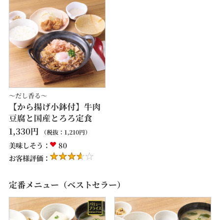
～だし香る～
【から揚げ小鉢付】牛肉
豆腐と国産とろろ定食
1,330
円
（税抜：
1,210
円）
美味しそう：
80
お客様評価：
定番メニュー（ベストセラー）