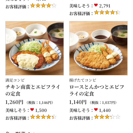
美味しそう：
2,791
お客様評価：
お客様評価：
満足コンビ
揚げたてコンビ
チキン南蛮とエビフライ
ロースとんかつとエビフ
の定食
ライの定食
1,260
円
1,140
円
（税抜：
1,146
円）
（税抜：
1,037
円）
美味しそう：
1,500
美味しそう：
1,440
お客様評価：
お客様評価：