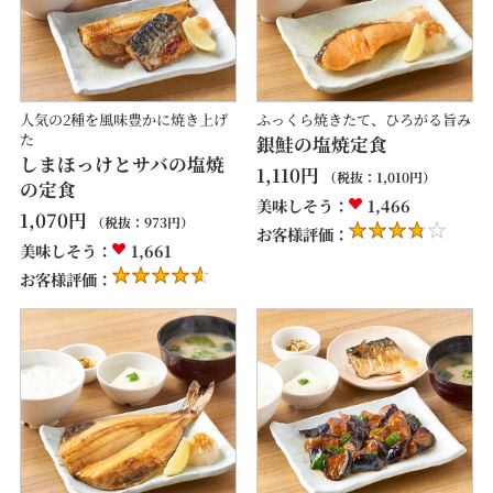
人気の2種を風味豊かに焼き上げ
ふっくら焼きたて、ひろがる旨み
た
銀鮭の塩焼定食
しまほっけとサバの塩焼
1,110
円
（税抜：
1,010
円）
の定食
美味しそう：
1,466
1,070
円
（税抜：
973
円）
お客様評価：
美味しそう：
1,661
お客様評価：