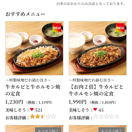
白米のおかわりのみ自由となっております。
おすすめメニュー
～特製味噌だれ絡む旨さ～
～特製味噌だれ絡む旨さ～
牛カルビと牛ホルモン焼
【お肉２倍】牛カルビと
の定食
牛ホルモン焼の定食
1,230
円
1,990
円
（税抜：
1,119
円）
（税抜：
1,810
円）
美味しそう：
521
美味しそう：
45
お客様評価：
お客様評価：
もうすぐ終了
もうすぐ終了