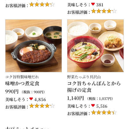
美味しそう：
381
お客様評価：
お客様評価：
コク旨特製味噌だれ
野菜たっぷり具沢山
味噌かつ煮定食
コク旨ちゃんぽんとから
揚げの定食
990
円
（税抜：
900
円）
1,140
円
（税抜：
1,037
円）
美味しそう：
4,856
美味しそう：
5,516
お客様評価：
お客様評価：
大豆ミートメニュー