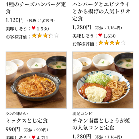
4種のチーズハンバーグ定
ハンバーグとエビフライ
食
とから揚げの人気トリオ
定食
1,120
円
（税抜：
1,019
円）
1,280
円
（税抜：
1,164
円）
美味しそう：
1,530
美味しそう：
1,630
お客様評価：
お客様評価：
3つの味わい
満足コンビ
ミックスとじ定食
チキン南蛮としょうが焼
の人気コンビ定食
990
円
（税抜：
900
円）
1,280
円
（税抜：
1,164
円）
美味しそう：
4,711