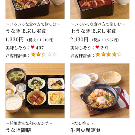
～いろいろな食べ方で愉しむ～
～いろいろな食べ方で愉しむ～
うなぎまぶし定食
上うなぎまぶし定食
1,330
円
2,130
円
（税抜：
1,210
円）
（税抜：
1,937
円）
美味しそう：
407
美味しそう：
291
お客様評価：
お客様評価：
～種類豊富な和のおかず～
～だし香る～
うなぎ御膳
牛肉豆腐定食