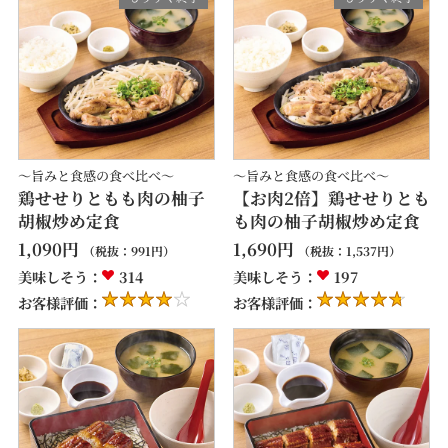
～旨みと食感の食べ比べ～
～旨みと食感の食べ比べ～
鶏せせりともも肉の柚子
【お肉2倍】鶏せせりとも
胡椒炒め定食
も肉の柚子胡椒炒め定食
1,090
円
1,690
円
（税抜：
991
円）
（税抜：
1,537
円）
美味しそう：
314
美味しそう：
197
お客様評価：
お客様評価：