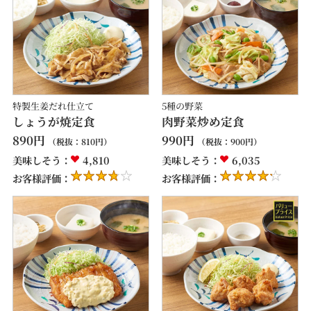
特製生姜だれ仕立て
5種の野菜
しょうが焼定食
肉野菜炒め定食
890
円
990
円
（税抜：
810
円）
（税抜：
900
円）
美味しそう：
4,810
美味しそう：
6,035
お客様評価：
お客様評価：