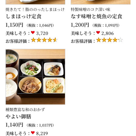
焼きたて！脂ののったしまほっけ
特製味噌のコク深い味
しまほっけ定食
なす味噌と焼魚の定食
1,150
円
1,200
円
（税抜：
1,046
円）
（税抜：
1,091
円）
美味しそう：
3,720
美味しそう：
2,806
お客様評価：
お客様評価：
種類豊富な和のおかず
やよい御膳
1,140
円
（税抜：
1,037
円）
美味しそう：
8,219