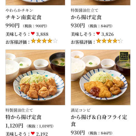
やわらかチキン
特製醤油仕立て
チキン南蛮定食
から揚げ定食
990
円
930
円
（税抜：
900
円）
（税抜：
846
円）
美味しそう：
3,888
美味しそう：
3,826
お客様評価：
お客様評価：
特製醤油仕立て
満足コンビ
特から揚げ定食
から揚げ＆白身フライ定
食
1,120
円
（税抜：
1,019
円）
930
円
（税抜：
846
円）
美味しそう：
2,192