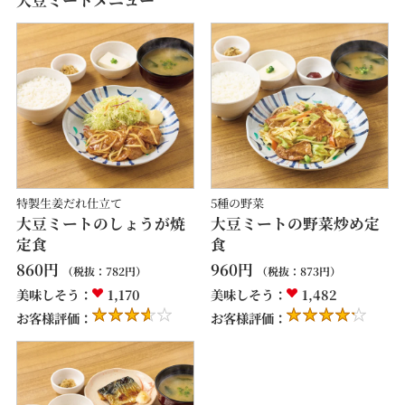
特製生姜だれ仕立て
5種の野菜
大豆ミートのしょうが焼
大豆ミートの野菜炒め定
定食
食
860
円
960
円
（税抜：
782
円）
（税抜：
873
円）
美味しそう：
1,170
美味しそう：
1,482
お客様評価：
お客様評価：