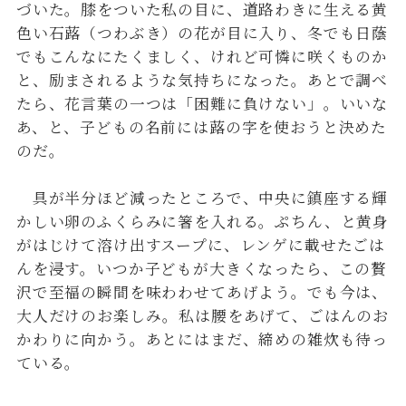
づいた。膝をついた私の目に、道路わきに生える黄
色い石蕗（つわぶき）の花が目に入り、冬でも日蔭
でもこんなにたくましく、けれど可憐に咲くものか
と、励まされるような気持ちになった。あとで調べ
たら、花言葉の一つは「困難に負けない」。いいな
あ、と、子どもの名前には蕗の字を使おうと決めた
のだ。
具が半分ほど減ったところで、中央に鎮座する輝
かしい卵のふくらみに箸を入れる。ぷちん、と黄身
がはじけて溶け出すスープに、レンゲに載せたごは
んを浸す。いつか子どもが大きくなったら、この贅
沢で至福の瞬間を味わわせてあげよう。でも今は、
大人だけのお楽しみ。私は腰をあげて、ごはんのお
かわりに向かう。あとにはまだ、締めの雑炊も待っ
ている。