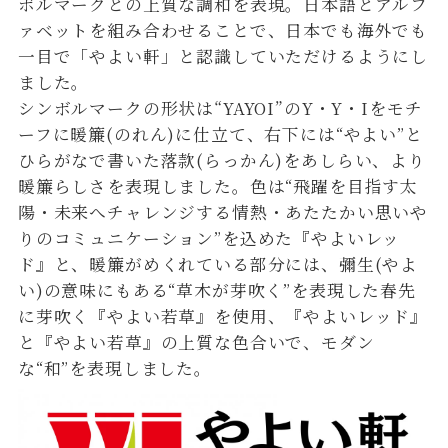
ボルマークとの上質な調和を表現。日本語とアルフ
ァベットを組み合わせることで、日本でも海外でも
一目で「やよい軒」と認識していただけるようにし
ました。
シンボルマークの形状は“YAYOI”のY・Y・Iをモチ
ーフに暖簾(のれん)に仕立て、右下には“やよい”と
ひらがなで書いた落款(らっかん)をあしらい、より
暖簾らしさを表現しました。色は“飛躍を目指す太
陽・未来へチャレンジする情熱・あたたかい思いや
りのコミュニケーション”を込めた『やよいレッ
ド』と、暖簾がめくれている部分には、彌生(やよ
い)の意味にもある“草木が芽吹く”を表現した春先
に芽吹く『やよい若草』を使用、『やよいレッド』
と『やよい若草』の上質な色合いで、モダン
な“和”を表現しました。