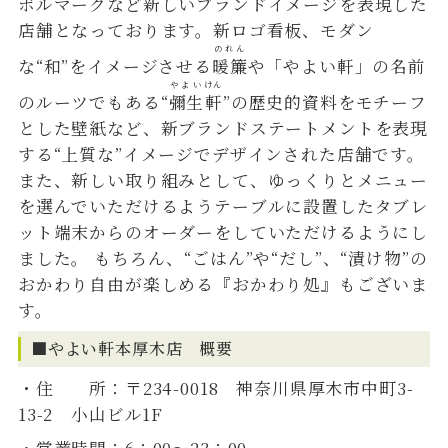
ボルマークなど新しいブランドイメージを表現した
店舗となっております。新ロゴ看板、モダン
のれん
な“和”をイメージさせる
暖簾
や「やよい軒」の名前
やよい
けん
のルーツでもある“
彌生
軒
”の歴史的資料をモチーフ
とした壁紙など、新ブランドステートメントを表現
する“上質な”イメージでデザインされた店舗です。
また、新しい取り組みとして、ゆっくりとメニュー
を選んでいただけるようテーブルに設置したタブレ
ット端末からのオーダーをしていただけるようにし
ました。 もちろん、“ごはん”や“だし”、“漬け物”の
おかわり自由が楽しめる『おかわり処』もございま
す。
■やよい軒本厚木店 概要
・住 所：〒234-0018 神奈川県厚木市中町3-
13-2 小山ビル1F