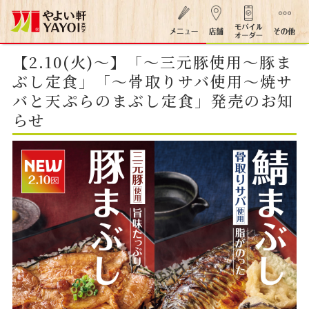
【2.10(火)～】「～三元豚使用～豚ま
ぶし定食」「～骨取りサバ使用～焼サ
バと天ぷらのまぶし定食」発売のお知
らせ