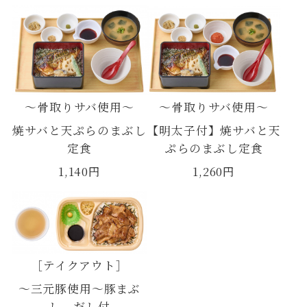
～骨取りサバ使用～
～骨取りサバ使用～
焼サバと天ぷらのまぶし
【明太子付】焼サバと天
定食
ぷらのまぶし定食
1,140円
1,260円
［テイクアウト］
～三元豚使用～豚まぶ
し だし付