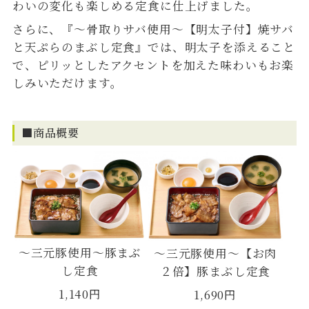
わいの変化も楽しめる定食に仕上げました。
さらに、『～骨取りサバ使用～【明太子付】焼サバ
と天ぷらのまぶし定食』では、明太子を添えること
で、ピリッとしたアクセントを加えた味わいもお楽
しみいただけます。
■商品概要
～三元豚使用～豚まぶ
～三元豚使用～【お肉
し定食
２倍】豚まぶし定食
1,140円
1,690円