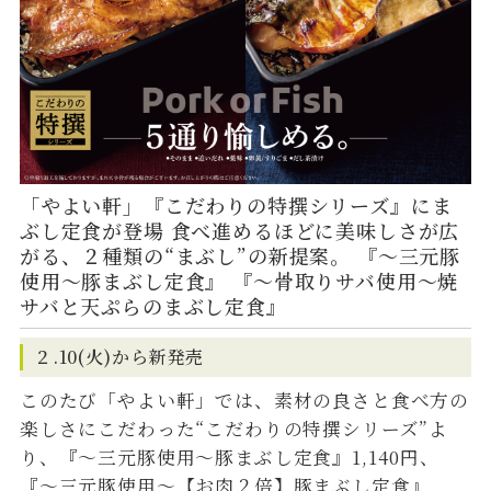
「やよい軒」『こだわりの特撰シリーズ』にま
ぶし定食が登場 食べ進めるほどに美味しさが広
がる、２種類の“まぶし”の新提案。 『～三元豚
使用～豚まぶし定食』 『～骨取りサバ使用～焼
サバと天ぷらのまぶし定食』
２.10(火)から新発売
このたび「やよい軒」では、素材の良さと食べ方の
楽しさにこだわった“こだわりの特撰シリーズ”よ
り、『～三元豚使用～豚まぶし定食』1,140円、
『～三元豚使用～【お肉２倍】豚まぶし定食』