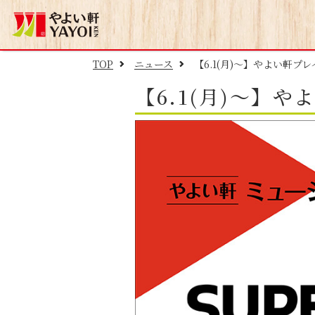
TOP
ニュース
【6.1(月)～】やよい軒プ
【6.1(月)～】