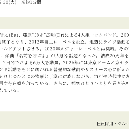
6.30(火) ※約1分間
杉研太(Ba)、藤原“38才”広明(Dr)による4人組ロックバンド。2
終了となり、2012年自主レーベルを設立。地道にライヴ活動を
ールドアウトさせる。2020年メジャーレーベルと再契約。そ
れ、楽曲「名前を呼ぶよ」が大きな話題となった。結成20周年を迎
、2日間でおよそ6万人を動員。2026年には東京ドームと京セ
ンド活動をもとに紡がれる普遍的な歌詞やリスナーの心に訴え
もひとつひとつの物事と丁寧に対峙しながら、流行や時代性に
画す存在感を放っている。さらに、観客ひとりひとりを巻き込
れている。
社員採用・クル