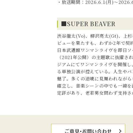
・放送期間：2026.6.1(月)～2026.
■SUPER BEAVER
渋谷龍太(Vo)、柳沢亮太(Gt)、上
ビューを果たすも、わずか2年で契約
日本武道館ワンマンライヴを即日ソ
（2021年公開）の主題歌に抜擢さ
ジアムにてワンマンライヴを開催し
る単独公演が控えている。人生やバ
魅了。多くの逆境に見舞われながら
確立し、音楽シーンの中でも一線を
定評があり、老若男女問わず支持さ