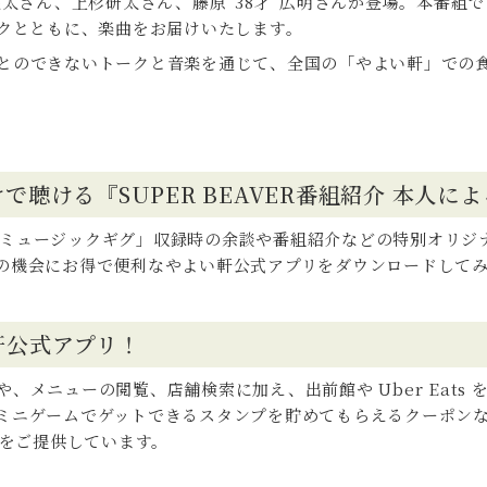
亮太さん、上杉研太さん、藤原“38才”広明さんが登場。本番組
ークとともに、楽曲をお届けいたします。
とのできないトークと音楽を通じて、全国の「やよい軒」での
聴ける『SUPER BEAVER番組紹介 本人に
語る「ミュージックギグ」収録時の余談や番組紹介などの特別オリ
の機会にお得で便利なやよい軒公式アプリをダウンロードして
軒公式アプリ！
、メニューの閲覧、店舗検索に加え、出前館や Uber Eats
ミニゲームでゲットできるスタンプを貯めてもらえるクーポン
ンをご提供しています。