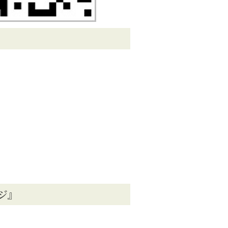
ん
ジ』
ん