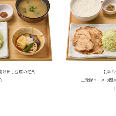
揚げ出し豆腐の定食
【揚げ
円
三元豚ロースの西