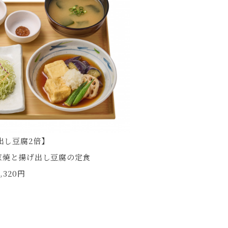
出し豆腐2倍】
京焼と揚げ出し豆腐の定食
1,320円