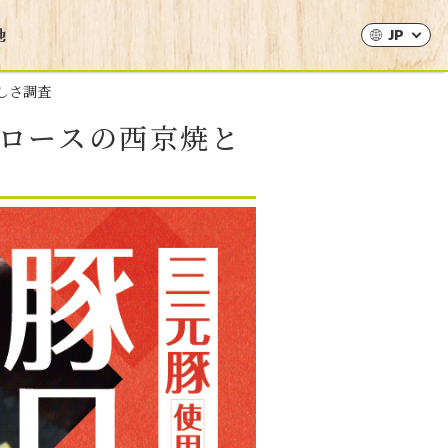
JP
しさ調査
ロースの西京焼と