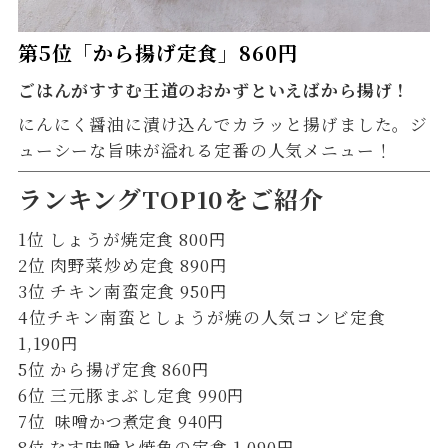
第5位「から揚げ定食」860円
ごはんがすすむ王道のおかずといえばから揚げ！
にんにく醤油に漬け込んでカラッと揚げました。ジ
ューシーな旨味が溢れる定番の人気メニュー！
ランキングTOP10をご紹介
1位 しょうが焼定食 800円
2位 肉野菜炒め定食 890円
3位 チキン南蛮定食 950円
4位チキン南蛮としょうが焼の人気コンビ定食
1,190円
5位 から揚げ定食 860円
6位 三元豚まぶし定食
990円
7位
味噌かつ煮定食 940円
8
なす味噌と焼魚の定食 1,090円
位