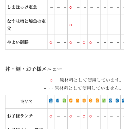
－
－
－
○
－
－
－
－
－
－
－
－
しまほっけ定食
なす味噌と焼魚の定
－
－
－
○
－
－
－
－
－
－
－
－
食
○
－
－
○
－
○
○
－
－
－
－
－
やよい御膳
丼・麺・お子様メニュー
… 原材料として使⽤しています。
○
… 原材料として使⽤していません。
－
商品名
○
－
－
○
－
○
○
－
－
－
－
－
お子様ランチ