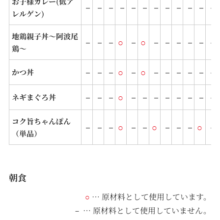
お子様カレー(低ア
－
－
－
－
－
－
－
－
－
－
－
－
レルゲン)
地鶏親子丼～阿波尾
－
－
－
○
－
○
－
－
－
－
－
－
鶏～
－
－
－
○
－
○
－
－
－
－
－
－
かつ丼
－
－
－
○
－
－
－
－
－
－
－
－
ネギまぐろ丼
コク旨ちゃんぽん
－
－
－
○
－
－
○
－
－
－
○
－
（単品）
朝食
… 原材料として使⽤しています。
○
… 原材料として使⽤していません。
－