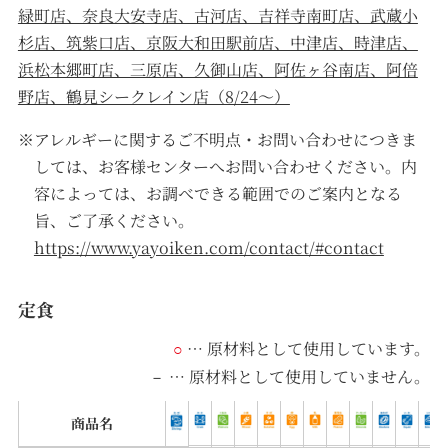
緑町店、奈良大安寺店、古河店、吉祥寺南町店、武蔵小
杉店、筑紫口店、京阪大和田駅前店、中津店、時津店、
浜松本郷町店、三原店、久御山店、阿佐ヶ谷南店、阿倍
野店、鶴見シークレイン店（8/24～）
アレルギーに関するご不明点・お問い合わせにつきま
しては、お客様センターへお問い合わせください。内
容によっては、お調べできる範囲でのご案内となる
旨、ご了承ください。
https://www.yayoiken.com/contact/#contact
定食
… 原材料として使⽤しています。
○
… 原材料として使⽤していません。
－
商品名