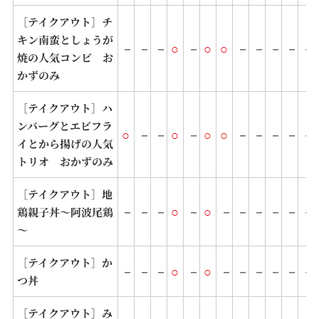
［テイクアウト］チ
キン南蛮としょうが
－
－
－
○
－
○
○
－
－
－
－
－
焼の人気コンビ お
かずのみ
［テイクアウト］ハ
ンバーグとエビフラ
○
－
－
○
－
○
○
－
－
－
－
－
イとから揚げの人気
トリオ おかずのみ
［テイクアウト］地
－
－
－
○
－
○
－
－
－
－
－
－
鶏親子丼～阿波尾鶏
～
［テイクアウト］か
－
－
－
○
－
○
－
－
－
－
－
－
つ丼
［テイクアウト］み