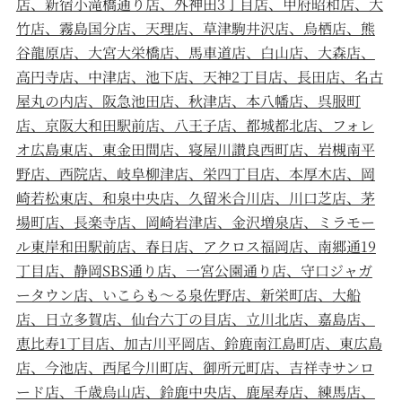
店、新宿小滝橋通り店、外神田3丁目店、甲府昭和店、大
竹店、霧島国分店、天理店、草津駒井沢店、烏栖店、熊
谷龍原店、大宮大栄橋店、馬車道店、白山店、大森店、
高円寺店、中津店、池下店、天神2丁目店、長田店、名古
屋丸の内店、阪急池田店、秋津店、本八幡店、呉服町
店、京阪大和田駅前店、八王子店、都城都北店、フォレ
オ広島東店、東金田間店、寝屋川讃良⻄町店、岩槻南平
野店、西院店、岐阜柳津店、栄四丁目店、本厚木店、岡
崎若松東店、和泉中央店、久留米合川店、川口芝店、茅
場町店、長楽寺店、岡崎岩津店、金沢増泉店、ミラモー
ル東岸和田駅前店、春日店、アクロス福岡店、南郷通19
丁目店、静岡SBS通り店、一宮公園通り店、守口ジャガ
ータウン店、いこらも～る泉佐野店、新栄町店、大船
店、日立多賀店、仙台六丁の目店、立川北店、嘉島店、
恵比寿1丁目店、加古川平岡店、鈴鹿南江島町店、東広島
店、今池店、西尾今川町店、御所元町店、吉祥寺サンロ
ード店、千歳烏山店、鈴鹿中央店、鹿屋寿店、練馬店、