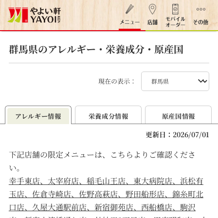
群馬県のアレルギー・栄養成分・原産国
現在の表示：
アレルギー情報
栄養成分情報
原産国情報
更新日：2026/07/01
下記店舗の限定メニューは、こちらよりご確認くださ
い。
幸手東店、太宰府店、稲毛山王店、東大病院店、浜松有
玉店、佐倉寺崎店、佐野高萩店、野田船形店、錦糸町北
口店、久屋大通駅前店、新宿御苑店、西船橋店、駒沢