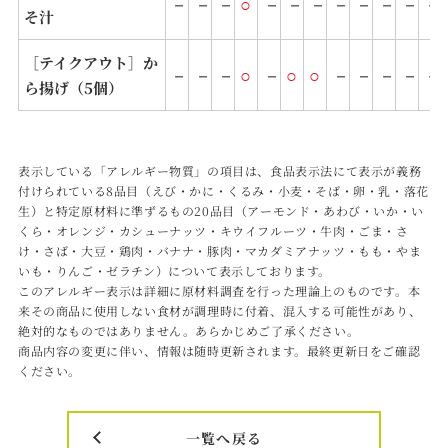
－
－
－
○
－
－
－
－
－
－
－
－
そ汁
［テイクアウト］か
－
－
－
○
－
○
○
－
－
－
－
－
ら揚げ（5個）
表示している「アレルギー物質」の項目は、食品表示法にて表示が義務
付けられている8品目（えび・かに・くるみ・小麦・そば・卵・乳・落花
生）と特定原材料に準ずるもの20品目（アーモンド・あわび・いか・い
くら・オレンジ・カシューナッツ・キウイフルーツ・牛肉・ごま・さ
け・さば・大豆・鶏肉・バナナ・豚肉・マカダミアナッツ・もも・やま
いも・りんご・ゼラチン）について表示しております。
このアレルギー表⽰は詳細に原材料調査を⾏った理論上のものです。本
来その商品に使⽤しない⾷材が調理時に付着、混⼊する可能性があり、
絶対的なものではありません。あらかじめご了承ください。
商品内容の変更に伴い、情報は随時更新されます。最終更新⽇をご確認
ください。
⼀覧へ戻る