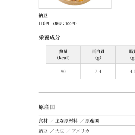
納豆
110
円
（税抜：
100
円）
栄養成分
熱量
蛋⽩質
脂
（kcal）
（g）
（g
90
7.4
4.
原産国
食材
主な原材料
原産国
納豆
大豆
アメリカ