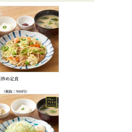
菜炒め定食
（税抜：
900
円）