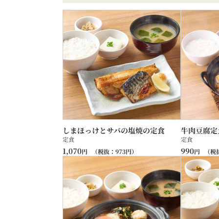
しまほっけとサバの塩焼の定食
牛肉豆腐定
定食
定食
1,070
990
円
（税抜：
973
円）
円
（税