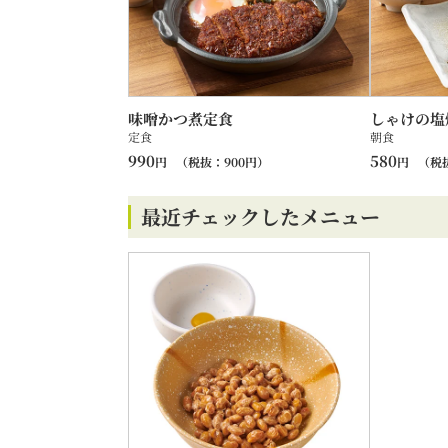
味噌かつ煮定食
しゃけの塩
定食
朝食
990
580
円
（税抜：
900
円）
円
（税
最近チェックしたメニュー