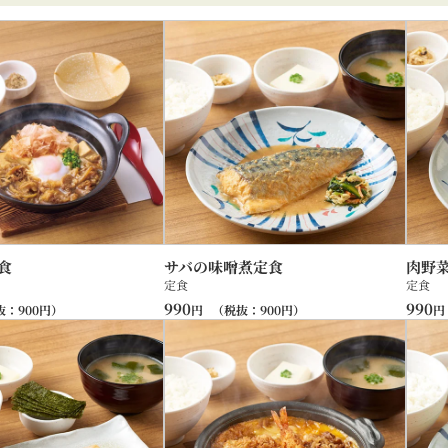
食
サバの味噌煮定食
肉野
定食
定食
990
990
抜：
900
円）
円
（税抜：
900
円）
円