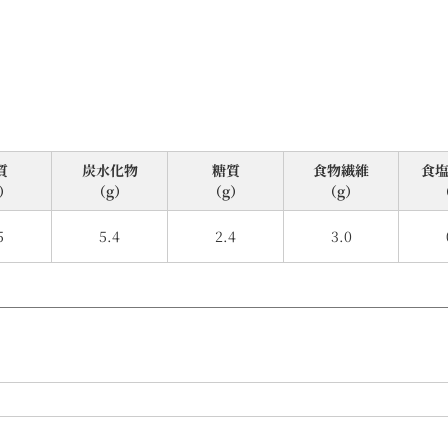
質
炭⽔化物
糖質
食物繊維
⾷
）
（g）
（g）
（g）
5
5.4
2.4
3.0