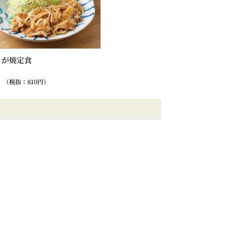
うが焼定食
（税抜：
810
円）