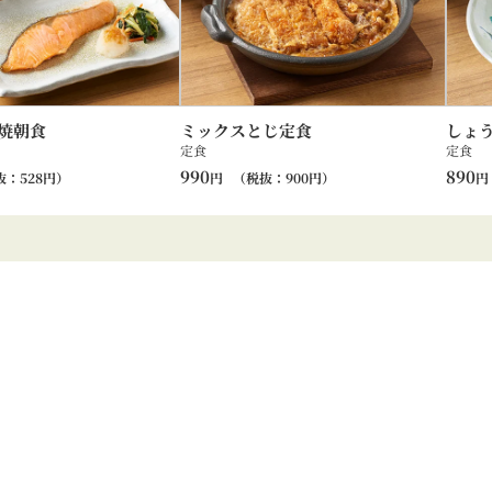
焼朝食
ミックスとじ定食
しょ
定食
定食
990
890
抜：
528
円）
円
（税抜：
900
円）
円