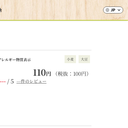
JP
小麦
大豆
アレルギー物質表示
110
円
（税抜：
100
円）
---
/ 5
---件のレビュー
。