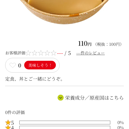
110
円
（税抜：
100
円）
---
/ 5
お客様評価
---件のレビュー
0
美味しそう！
定食、丼とご一緒にどうぞ。
栄養成分／原産国はこちら
0
件の評価
5
0
%
4
0
%