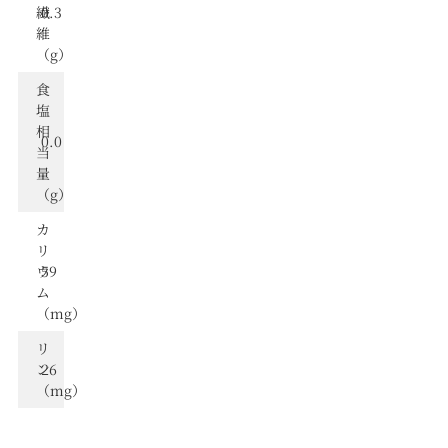
繊
0.3
維
（g）
⾷
塩
相
0.0
当
量
（g）
カ
リ
ウ
59
ム
（mg）
リ
ン
26
（mg）