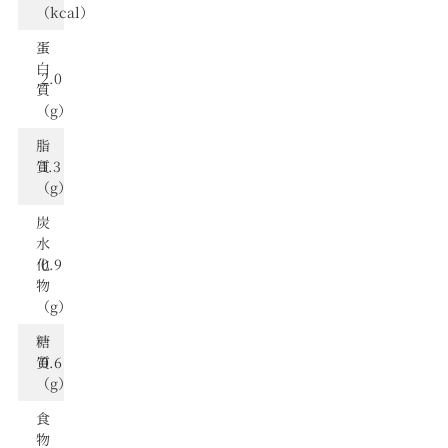
（kcal）
蛋
⽩
2.0
質
（g）
脂
質
1.3
（g）
炭
⽔
化
0.9
物
（g）
糖
質
0.6
（g）
食
物