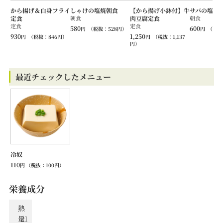
から揚げ＆白身フライ
しゃけの塩焼朝食
【から揚げ小鉢付】牛
サバの塩焼
定食
朝食
肉豆腐定食
朝食
定食
定食
580
600
円
（税抜：
528
円）
円
（税抜
930
1,250
円
（税抜：
846
円）
円
（税抜：
1,137
円）
最近チェックしたメニュー
冷奴
110
円
（税抜：
100
円）
栄養成分
熱
量
21