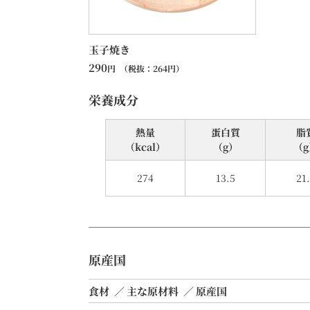
玉子焼き
290
円
（税抜：
264
円）
栄養成分
熱量
蛋⽩質
脂
（kcal）
（g）
（g
274
13.5
21
原産国
食材
主な原材料
原産国