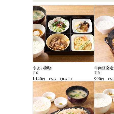
やよい御膳
牛肉豆腐定
定食
定食
1,140
990
円
（税抜：
1,037
円）
円
（税