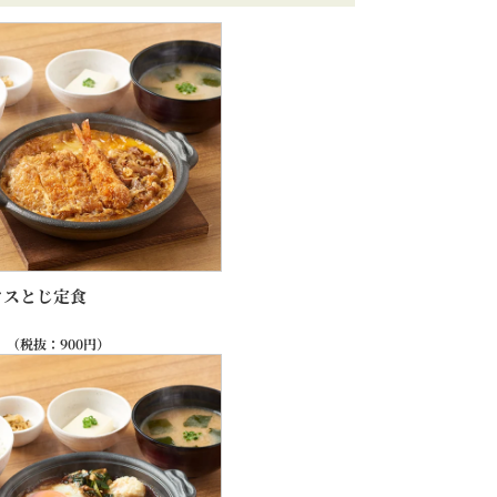
クスとじ定食
（税抜：
900
円）