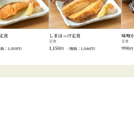
定食
しまほっけ定食
味噌
定食
定食
1,150
990
税抜：
1,010
円）
円
（税抜：
1,046
円）
円