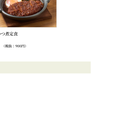
かつ煮定食
（税抜：
900
円）