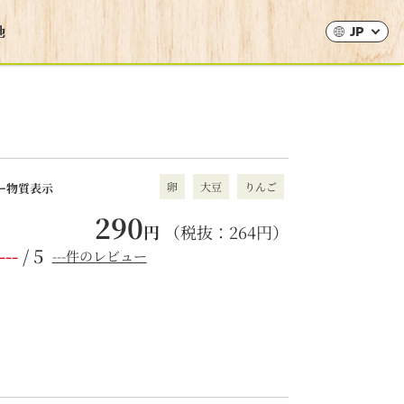
JP
卵
大豆
りんご
ー物質表示
290
円
（税抜：
264
円）
---
/ 5
---件のレビュー
。