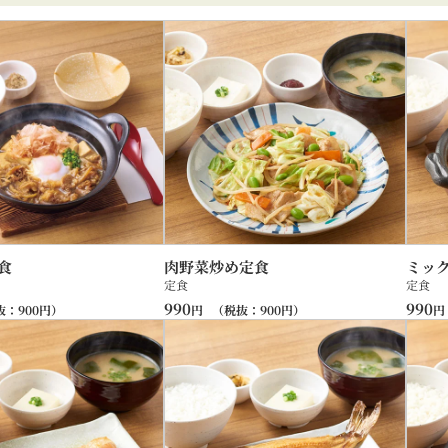
食
肉野菜炒め定食
ミッ
定食
定食
990
990
抜：
900
円）
円
（税抜：
900
円）
円