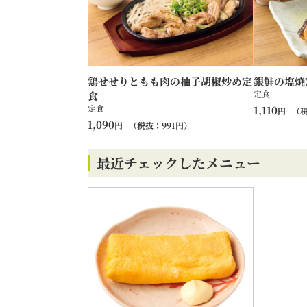
鶏せせりともも肉の柚子胡椒炒め定
銀鮭の塩焼
定食
食
定食
1,110
円
（
1,090
円
（税抜：
991
円）
最近チェックしたメニュー