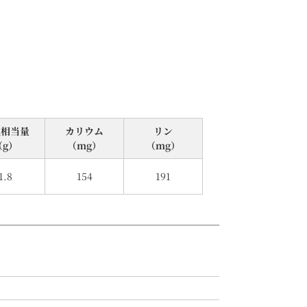
塩相当量
カリウム
リン
（g）
（mg）
（mg）
1.8
154
191