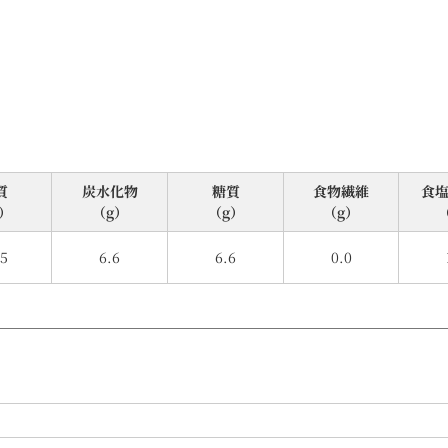
質
炭⽔化物
糖質
食物繊維
⾷
）
（g）
（g）
（g）
.5
6.6
6.6
0.0