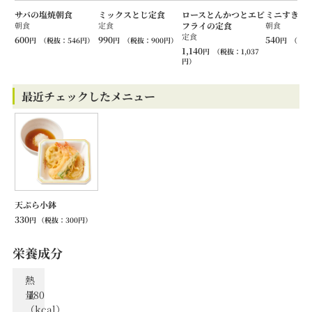
サバの塩焼朝食
ミックスとじ定食
ロースとんかつとエビ
ミニすき焼
朝食
定食
フライの定食
朝食
定食
600
990
540
円
（税抜：
546
円）
円
（税抜：
900
円）
円
（税抜
1,140
円
（税抜：
1,037
円）
最近チェックしたメニュー
天ぷら小鉢
330
円
（税抜：
300
円）
栄養成分
熱
量
180
（kcal）