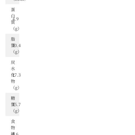
蛋
⽩
4.9
質
（g）
脂
質
10.4
（g）
炭
⽔
化
17.3
物
（g）
糖
質
15.7
（g）
食
物
繊
1.6