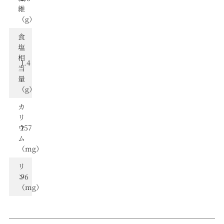
維
（g）
⾷
塩
相
1.4
当
量
（g）
カ
リ
ウ
157
ム
（mg）
リ
ン
96
（mg）