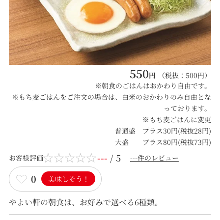
550
円
（税抜：
500
円）
※朝食のごはんはおかわり自由です。
※もち麦ごはんをご注文の場合は、白米のおかわりのみ自由とな
っております。
※もち麦ごはんに変更
普通盛 プラス30円(税抜28円)
大盛 プラス80円(税抜73円)
---
/ 5
お客様評価
---件のレビュー
0
美味しそう！
やよい軒の朝食は、お好みで選べる6種類。