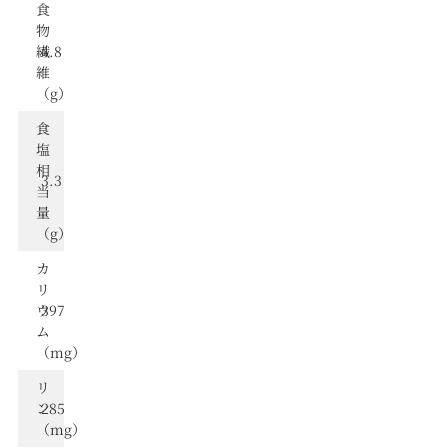
食
物
繊
4.8
維
（g）
⾷
塩
相
3.3
当
量
（g）
カ
リ
ウ
397
ム
（mg）
リ
ン
285
（mg）