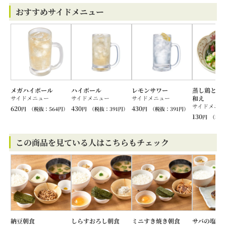
おすすめサイドメニュー
メガハイボール
ハイボール
レモンサワー
蒸し鶏と海
サイドメニュー
サイドメニュー
サイドメニュー
和え
サイドメニュ
620
430
430
円
（税抜：
564
円）
円
（税抜：
391
円）
円
（税抜：
391
円）
130
円
（税抜
この商品を見ている人はこちらもチェック
納豆朝食
しらすおろし朝食
ミニすき焼き朝食
サバの塩焼