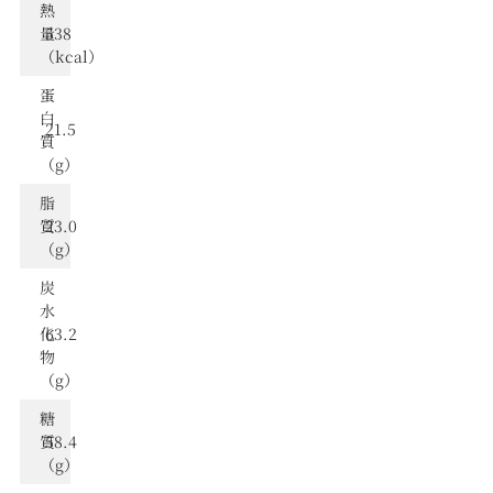
熱
量
538
（kcal）
蛋
⽩
21.5
質
（g）
脂
質
23.0
（g）
炭
⽔
化
63.2
物
（g）
糖
質
58.4
（g）