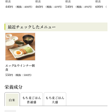
朝食
朝食
朝食
朝食
440
460
540
600
円
（税抜：
400
円）
円
（税抜：
419
円）
円
（税抜：
491
円）
円
（税抜
最近チェックしたメニュー
エッグ&ウインナー朝
食
550
円
（税抜：
500
円）
栄養成分
もち⻨ごはん
もち⻨ごはん
白米
普通盛
大盛