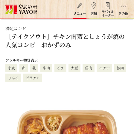
満足コンビ
［テイクアウト］チキン南蛮としょうが焼の
人気コンビ おかずのみ
アレルギー物質表示
小麦
卵
乳
牛肉
ごま
大豆
鶏肉
バナナ
豚肉
りんご
ゼラチン