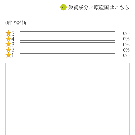
栄養成分／原産国はこちら
0
件の評価
5
0
%
4
0
%
3
0
%
2
0
%
1
0
%