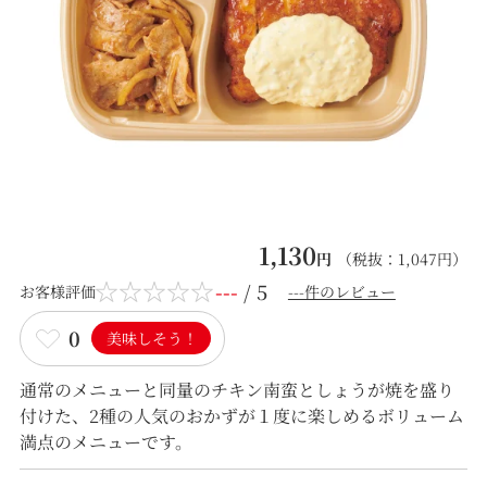
1,130
円
（税抜：
1,047
円）
---
/ 5
お客様評価
---件のレビュー
0
美味しそう！
通常のメニューと同量のチキン南蛮としょうが焼を盛り
付けた、2種の人気のおかずが１度に楽しめるボリューム
満点のメニューです。