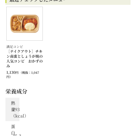
満足コンビ
［テイクアウト］チキ
ン南蛮としょうが焼の
人気コンビ おかずの
み
1,130
円
（税抜：
1,047
円）
栄養成分
熱
量
793
（kcal）
蛋
⽩
35.3