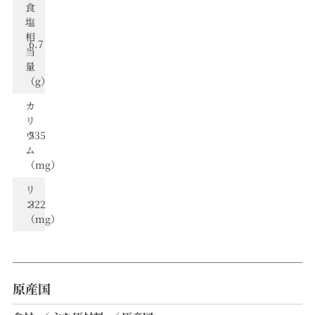
⾷
塩
相
6.7
当
量
（g）
カ
リ
ウ
535
ム
（mg）
リ
ン
322
（mg）
原産国