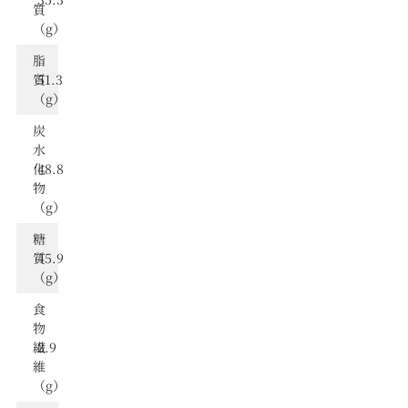
質
（g）
脂
質
51.3
（g）
炭
⽔
化
48.8
物
（g）
糖
質
45.9
（g）
食
物
繊
2.9
維
（g）