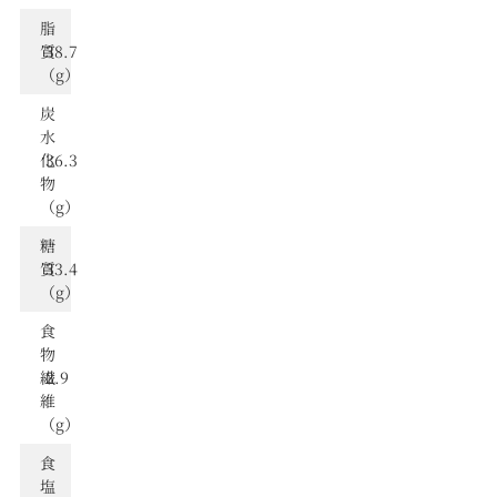
脂
質
38.7
（g）
炭
⽔
化
36.3
物
（g）
糖
質
33.4
（g）
食
物
繊
2.9
維
（g）
⾷
塩