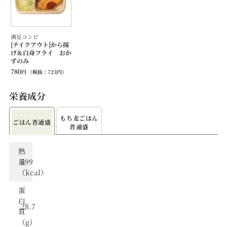
満足コンビ
[テイクアウト]から揚
げ＆白身フライ おか
ずのみ
780
円
（税抜：
723
円）
栄養成分
もち⻨ごはん
ごはん普通盛
普通盛
熱
量
599
（kcal）
蛋
⽩
28.7
質
（g）