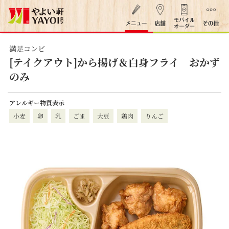
満足コンビ
[テイクアウト]から揚げ＆白身フライ おかず
のみ
アレルギー物質表示
小麦
卵
乳
ごま
大豆
鶏肉
りんご