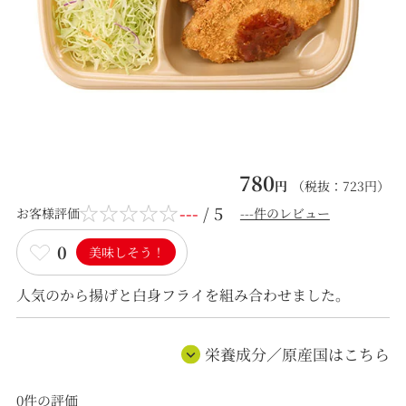
780
円
（税抜：
723
円）
---
/ 5
お客様評価
---件のレビュー
0
美味しそう！
人気のから揚げと白身フライを組み合わせました。
栄養成分／原産国はこちら
0
件の評価