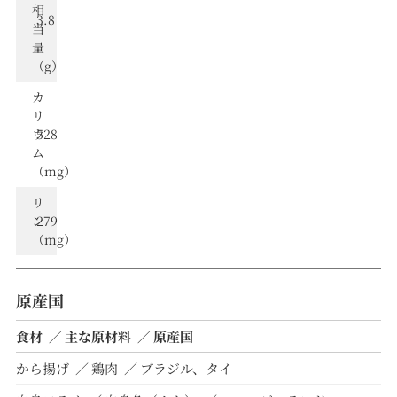
相
3.8
当
量
（g）
カ
リ
ウ
528
ム
（mg）
リ
ン
279
（mg）
原産国
食材
主な原材料
原産国
から揚げ
鶏肉
ブラジル、タイ