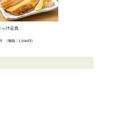
ほっけ定食
円
（税抜：
1,046
円）