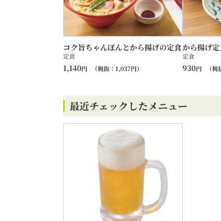
コク旨ちゃんぽんとから揚げの定食
から揚げ定
定食
定食
1,140
930
円
（税抜：
1,037
円）
円
（税
最近チェックしたメニュー