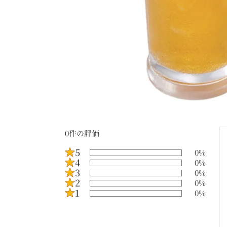
0
件の評価
5
0
%
4
0
%
3
0
%
2
0
%
1
0
%