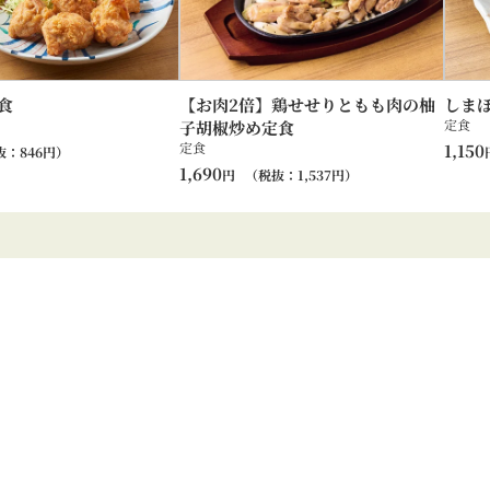
食
【お肉2倍】鶏せせりともも肉の柚
しま
定食
子胡椒炒め定食
定食
1,150
抜：
846
円）
1,690
円
（税抜：
1,537
円）