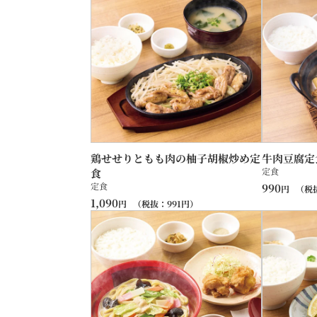
鶏せせりともも肉の柚子胡椒炒め定
牛肉豆腐定
定食
食
定食
990
円
（税
1,090
円
（税抜：
991
円）