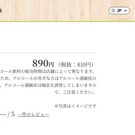
JP
890
円
（税抜：
810
円）
コール飲料の販売時間は店舗によって異なります。
るため、アルコールが苦手な方はアルコール過敏症の
、アルコール過敏症は喘息を誘発してしまいますの
で、ご注意ください。
※写真はイメージです
---
/ 5
---件のレビュー