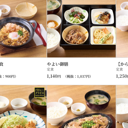
食
やよい御膳
【か
定食
定食
1,140
1,250
抜：
900
円）
円
（税抜：
1,037
円）