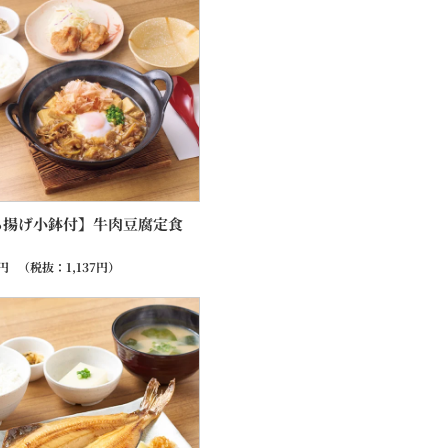
ら揚げ小鉢付】牛肉豆腐定食
円
（税抜：
1,137
円）