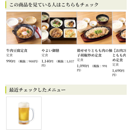
この商品を見ている人はこちらもチェック
牛肉豆腐定食
やよい御膳
鶏せせりともも肉の柚
【お肉2倍
定食
定食
子胡椒炒め定食
ともも肉の
定食
め定食
990
1,140
円
（税抜：
900
円）
円
（税抜：
1,037
定食
円）
1,090
円
（税抜：
991
円）
1,690
円
（税
円）
最近チェックしたメニュー