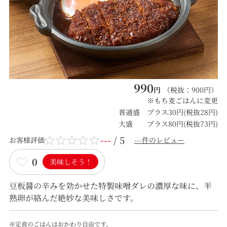
990
円
（税抜：
900
円）
※もち麦ごはんに変更
普通盛 プラス30円(税抜28円)
大盛 プラス80円(税抜73円)
---
/ 5
お客様評価
---件のレビュー
0
美味しそう！
豆板醤の辛みを効かせた特製味噌ダレの濃厚な味に、半
熟卵が絡んだ絶妙な美味しさです。
※定食のごはんはおかわり自由です。