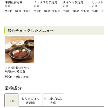
牛肉豆腐定食
ミックスとじ定食
チキン南蛮定食
しょうが焼
定食
定食
定食
定食
990
990
990
890
円
（税抜：
900
円）
円
（税抜：
900
円）
円
（税抜：
900
円）
円
（税抜
最近チェックしたメニュー
コク旨特製味噌だれ
味噌かつ煮定食
990
円
（税抜：
900
円）
栄養成分
もち⻨ごはん
もち⻨ごはん
白米
普通盛
大盛