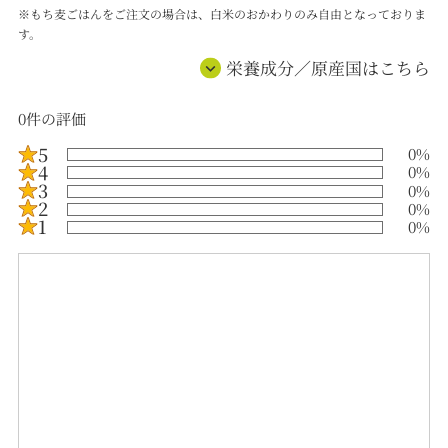
※もち麦ごはんをご注文の場合は、白米のおかわりのみ自由となっておりま
す。
栄養成分／原産国はこちら
0
件の評価
5
0
%
4
0
%
3
0
%
2
0
%
1
0
%