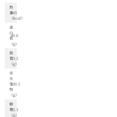
熱
量
845
（kcal）
蛋
⽩
40.6
質
（g）
脂
質
33.2
（g）
炭
⽔
化
100.2
物
（g）
糖
質
92.3
（g）