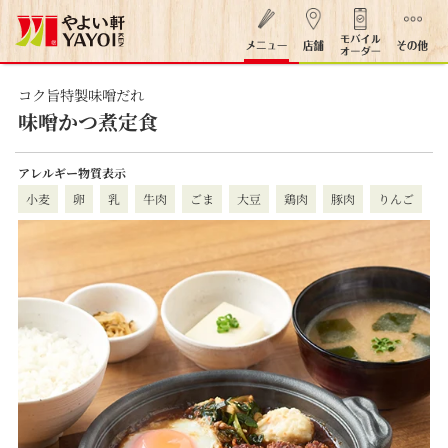
コク旨特製味噌だれ
味噌かつ煮定食
アレルギー物質表示
小麦
卵
乳
牛肉
ごま
大豆
鶏肉
豚肉
りんご