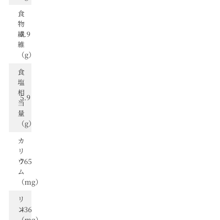
食
物
繊
7.9
維
（g）
⾷
塩
相
5.9
当
量
（g）
カ
リ
ウ
765
ム
（mg）
リ
ン
436
（mg）