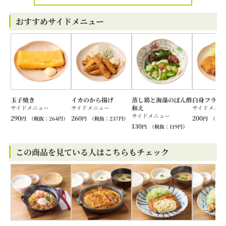
おすすめサイドメニュー
玉子焼き
イカのから揚げ
蒸し鶏と海藻のぽん酢
白身フライ
サイドメニュー
サイドメニュー
和え
サイドメニュ
サイドメニュー
290
260
200
円
（税抜：
264
円）
円
（税抜：
237
円）
円
（税抜
130
円
（税抜：
119
円）
この商品を見ている人はこちらもチェック