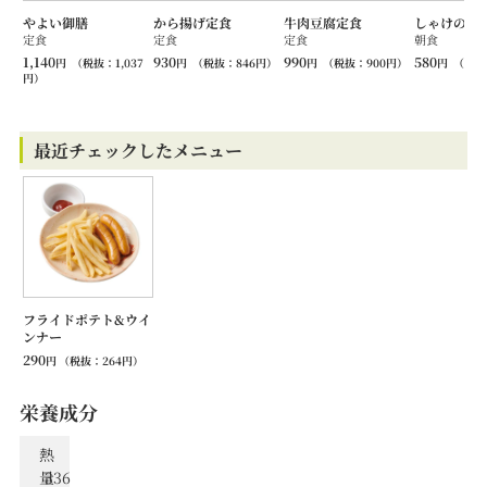
やよい御膳
から揚げ定食
牛肉豆腐定食
しゃけの塩
定食
定食
定食
朝食
1,140
930
990
580
円
（税抜：
1,037
円
（税抜：
846
円）
円
（税抜：
900
円）
円
（税抜
円）
最近チェックしたメニュー
フライドポテト&ウイ
ンナー
290
円
（税抜：
264
円）
栄養成分
熱
量
336