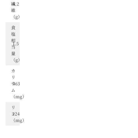
繊
4.2
維
（g）
⾷
塩
相
1.5
当
量
（g）
カ
リ
ウ
463
ム
（mg）
リ
ン
124
（mg）