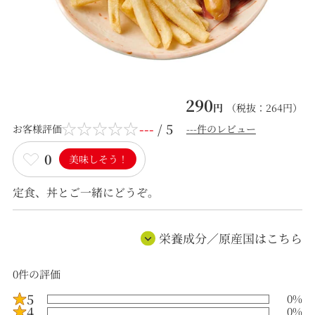
290
円
（税抜：
264
円）
---
/ 5
お客様評価
---件のレビュー
0
美味しそう！
定食、丼とご一緒にどうぞ。
栄養成分／原産国はこちら
0
件の評価
5
0
%
4
0
%