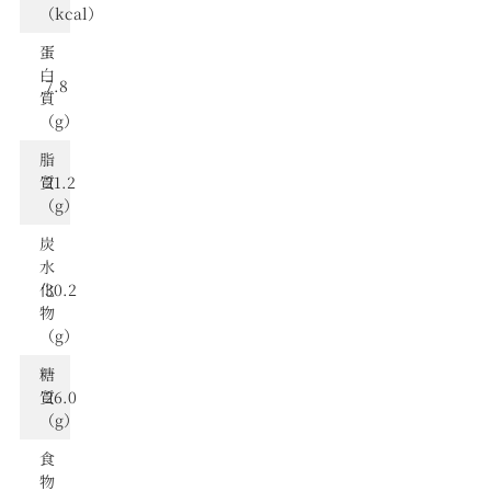
（kcal）
蛋
⽩
7.8
質
（g）
脂
質
21.2
（g）
炭
⽔
化
30.2
物
（g）
糖
質
26.0
（g）
食
物