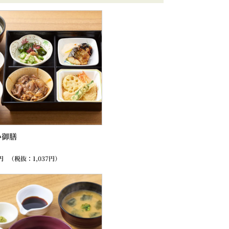
い御膳
円
（税抜：
1,037
円）