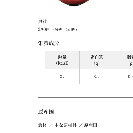
貝汁
290
円
（税抜：
264
円）
栄養成分
熱量
蛋⽩質
脂
（kcal）
（g）
（g
37
3.9
0.
原産国
食材
主な原材料
原産国