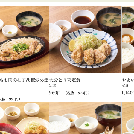
もも肉の柚子胡椒炒め定
大分とり天定食
やよ
定食
定食
960
1,140
円
（税抜：
873
円）
税抜：
991
円）