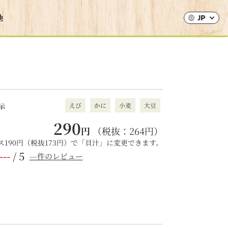
JP
えび
かに
小麦
大豆
示
290
円
（税抜：
264
円）
190円（税抜173円）で「貝汁」に変更できます。
---
/ 5
---件のレビュー