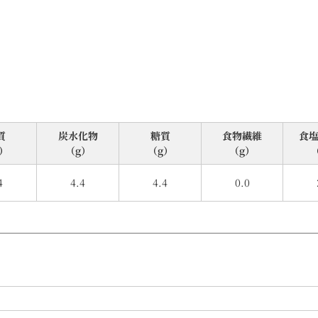
質
炭⽔化物
糖質
食物繊維
⾷
）
（g）
（g）
（g）
4
4.4
4.4
0.0