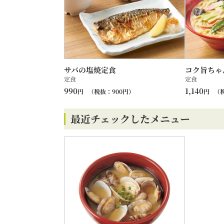
サバの塩焼定食
コク旨ちゃ
定食
定食
990
1,140
円
（税抜：
900
円）
円
（
最近チェックしたメニュー