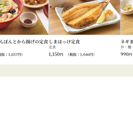
んぽんとから揚げの定食
しまほっけ定食
ネギ
定食
丼・麺
1,150
990
税抜：
1,037
円）
円
（税抜：
1,046
円）
円