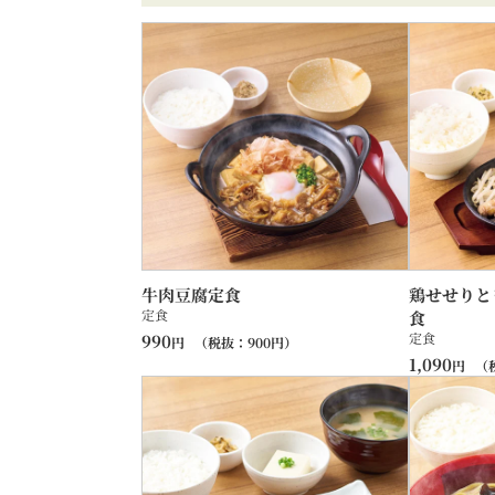
牛肉豆腐定食
鶏せせりと
定食
食
定食
990
円
（税抜：
900
円）
1,090
円
（