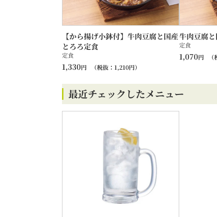
【から揚げ小鉢付】牛肉豆腐と国産
牛肉豆腐と
定食
とろろ定食
定食
1,070
円
（
1,330
円
（税抜：
1,210
円）
最近チェックしたメニュー