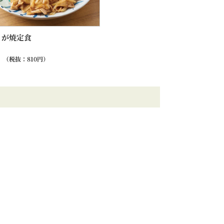
うが焼定食
（税抜：
810
円）