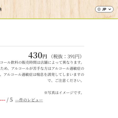
JP
430
円
（税抜：
391
円）
コール飲料の販売時間は店舗によって異なります。
るため、アルコールが苦手な方はアルコール過敏症の
、アルコール過敏症は喘息を誘発してしまいますの
で、ご注意ください。
※写真はイメージです。
---
/ 5
---件のレビュー