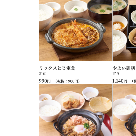
ミックスとじ定食
やよい御膳
定食
定食
990
1,140
円
（税抜：
900
円）
円
（