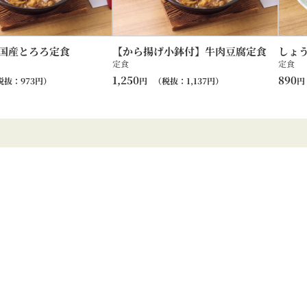
国産とろろ定食
【から揚げ小鉢付】牛肉豆腐定食
しょ
定食
定食
1,250
890
税抜：
973
円）
円
（税抜：
1,137
円）
円