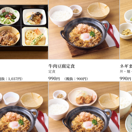
牛肉豆腐定食
ネギ
定食
丼・麺
990
990
税抜：
1,037
円）
円
（税抜：
900
円）
円