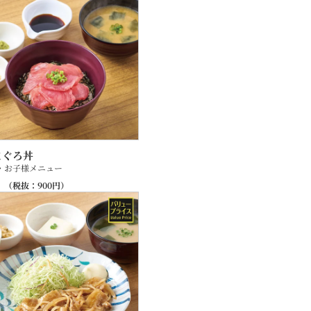
まぐろ丼
・お子様メニュー
（税抜：
900
円）