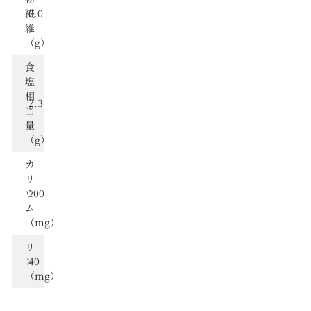
繊
0.0
維
（g）
⾷
塩
相
2.3
当
量
（g）
カ
リ
ウ
100
ム
（mg）
リ
ン
40
（mg）