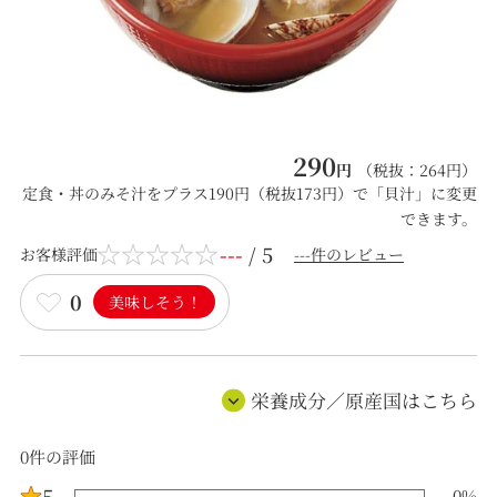
290
円
（税抜：
264
円）
定食・丼のみそ汁をプラス190円（税抜173円）で「貝汁」に変更
できます。
---
/ 5
お客様評価
---件のレビュー
0
美味しそう！
栄養成分／原産国はこちら
0
件の評価
5
0
%