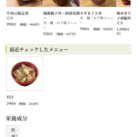
牛肉豆腐定食
地鶏親子丼～阿波尾鶏
ネギまぐろ丼
鶏せせりと
定食
～
丼・麺・お子様メニュ
子胡椒炒め
ー
丼・麺・お子様メニュ
定食
990
円
（税抜：
900
円）
ー
990
1,090
円
（税抜：
900
円）
円
（税
920
円）
円
（税抜：
837
円）
最近チェックしたメニュー
貝汁
290
円
（税抜：
264
円）
栄養成分
熱
量
37