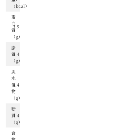
（kcal）
蛋
⽩
3.9
質
（g）
脂
質
0.4
（g）
炭
⽔
化
4.4
物
（g）
糖
質
4.4
（g）
食
物