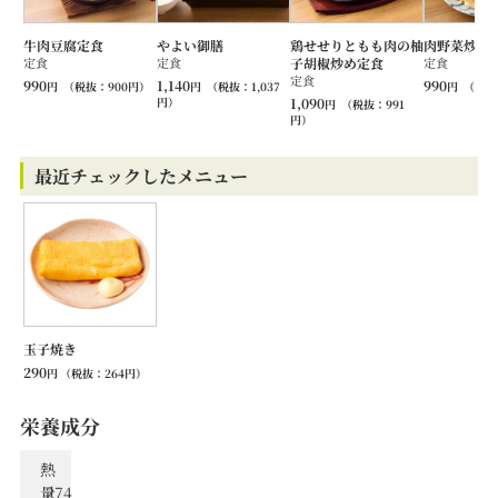
牛肉豆腐定食
やよい御膳
鶏せせりともも肉の柚
肉野菜炒め
定食
定食
子胡椒炒め定食
定食
定食
990
1,140
990
円
（税抜：
900
円）
円
（税抜：
1,037
円
（税抜
円）
1,090
円
（税抜：
991
円）
最近チェックしたメニュー
玉子焼き
290
円
（税抜：
264
円）
栄養成分
熱
量
274