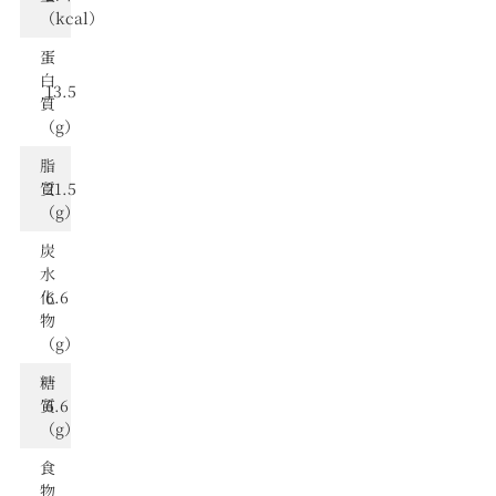
（kcal）
蛋
⽩
13.5
質
（g）
脂
質
21.5
（g）
炭
⽔
化
6.6
物
（g）
糖
質
6.6
（g）
食
物