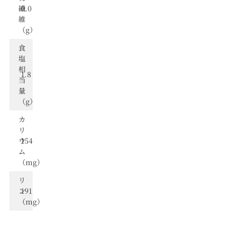
繊
0.0
維
（g）
⾷
塩
相
1.8
当
量
（g）
カ
リ
ウ
154
ム
（mg）
リ
ン
191
（mg）