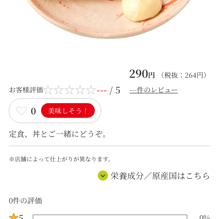
290
円
（税抜：
264
円）
---
/ 5
お客様評価
---件のレビュー
0
美味しそう！
定食、丼とご一緒にどうぞ。
※店舗によって仕上がりが異なります。
栄養成分／原産国はこちら
0
件の評価
5
0
%