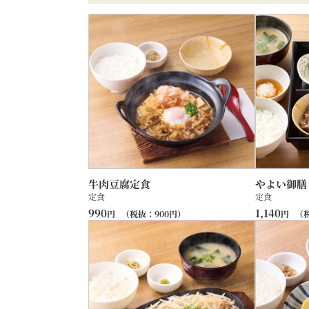
牛肉豆腐定食
やよい御膳
定食
定食
990
1,140
円
（税抜：
900
円）
円
（