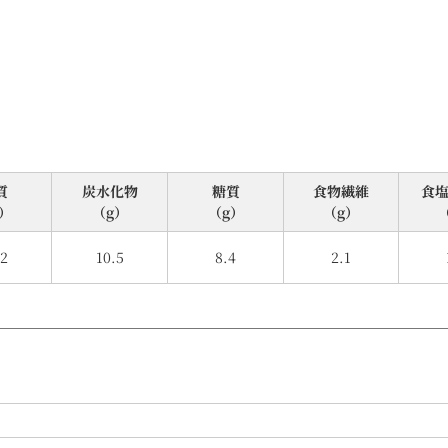
質
炭⽔化物
糖質
食物繊維
⾷
）
（g）
（g）
（g）
.2
10.5
8.4
2.1