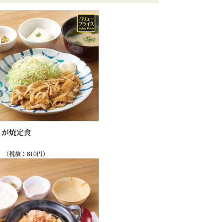
うが焼定食
（税抜：
810
円）