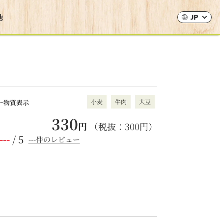
JP
小麦
牛肉
大豆
ー物質表示
330
円
（税抜：
300
円）
---
/ 5
---件のレビュー
。