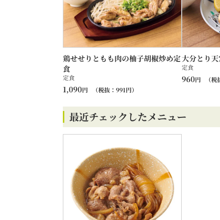
鶏せせりともも肉の柚子胡椒炒め定
大分とり天
定食
食
定食
960
円
（税
1,090
円
（税抜：
991
円）
最近チェックしたメニュー