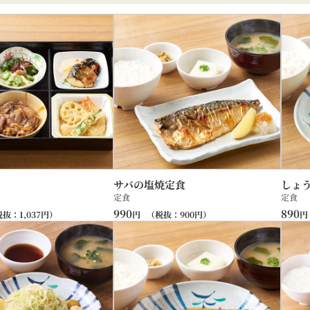
サバの塩焼定食
しょ
定食
定食
990
890
税抜：
1,037
円）
円
（税抜：
900
円）
円