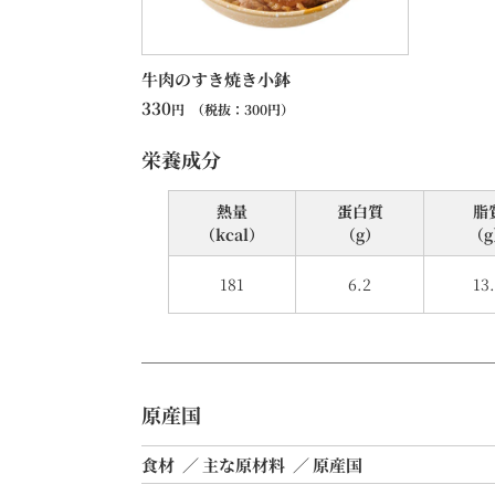
牛肉のすき焼き小鉢
330
円
（税抜：
300
円）
栄養成分
熱量
蛋⽩質
脂
（kcal）
（g）
（g
181
6.2
13
原産国
食材
主な原材料
原産国