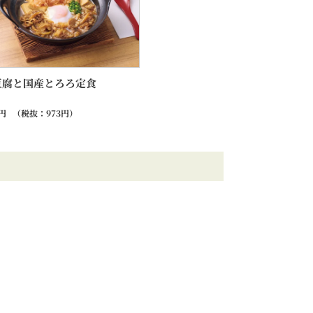
豆腐と国産とろろ定食
円
（税抜：
973
円）