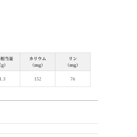
塩相当量
カリウム
リン
（g）
（mg）
（mg）
1.3
152
76