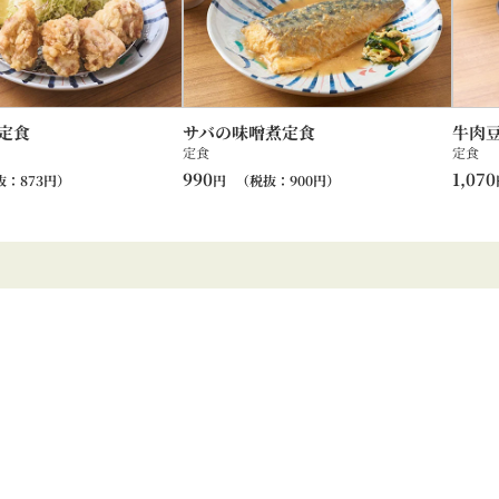
定食
サバの味噌煮定食
牛肉
定食
定食
990
1,070
抜：
873
円）
円
（税抜：
900
円）