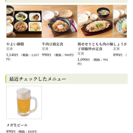
やよい御膳
牛肉豆腐定食
鶏せせりともも肉の柚
しょうが焼
定食
定食
子胡椒炒め定食
定食
定食
1,140
990
890
円
（税抜：
1,037
円
（税抜：
900
円）
円
（税抜
円）
1,090
円
（税抜：
991
円）
最近チェックしたメニュー
メガ生ビール
890
円
（税抜：
810
円）