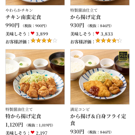
やわらかチキン
特製醤油仕立て
チキン南蛮定食
から揚げ定食
990
円
930
円
（税抜：
900
円）
（税抜：
846
円）
美味しそう：
3,899
美味しそう：
3,833
お客様評価：
お客様評価：
特製醤油仕立て
満足コンビ
特から揚げ定食
から揚げ＆白身フライ定
食
1,120
円
（税抜：
1,019
円）
930
円
（税抜：
846
円）
美味しそう：
2,197