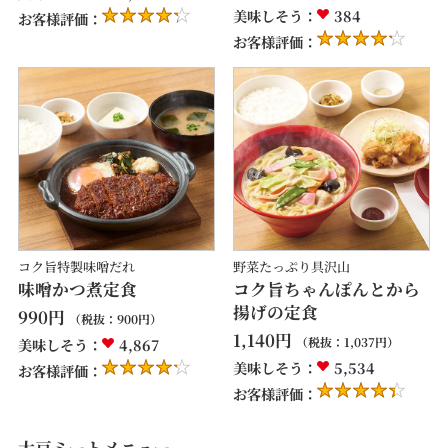
美味しそう：
384
お客様評価：
お客様評価：
コク旨特製味噌だれ
野菜たっぷり具沢山
味噌かつ煮定食
コク旨ちゃんぽんとから
揚げの定食
990
円
（税抜：
900
円）
1,140
円
（税抜：
1,037
円）
美味しそう：
4,867
美味しそう：
5,534
お客様評価：
お客様評価：
大豆ミートメニュー