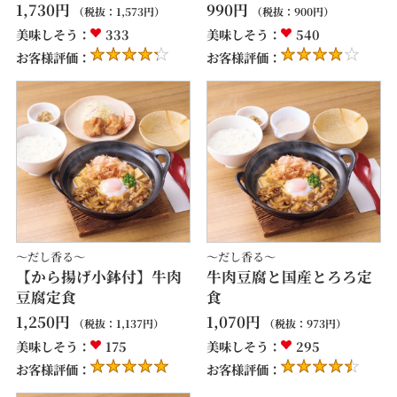
1,730
円
990
円
（税抜：
1,573
円）
（税抜：
900
円）
美味しそう：
333
美味しそう：
540
お客様評価：
お客様評価：
～だし香る～
～だし香る～
【から揚げ小鉢付】牛肉
牛肉豆腐と国産とろろ定
豆腐定食
食
1,250
円
1,070
円
（税抜：
1,137
円）
（税抜：
973
円）
美味しそう：
175
美味しそう：
295
お客様評価：
お客様評価：