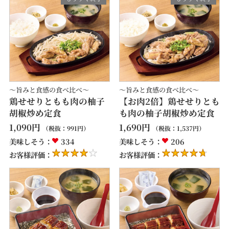
～旨みと食感の食べ比べ～
～旨みと食感の食べ比べ～
鶏せせりともも肉の柚子
【お肉2倍】鶏せせりとも
胡椒炒め定食
も肉の柚子胡椒炒め定食
1,090
円
1,690
円
（税抜：
991
円）
（税抜：
1,537
円）
美味しそう：
334
美味しそう：
206
お客様評価：
お客様評価：