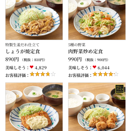
特製生姜だれ仕立て
5種の野菜
しょうが焼定食
肉野菜炒め定食
890
円
990
円
（税抜：
810
円）
（税抜：
900
円）
美味しそう：
4,829
美味しそう：
6,044
お客様評価：
お客様評価：