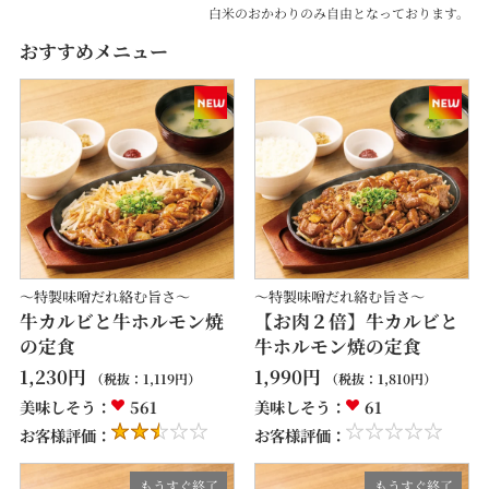
白米のおかわりのみ自由となっております。
おすすめメニュー
～特製味噌だれ絡む旨さ～
～特製味噌だれ絡む旨さ～
牛カルビと牛ホルモン焼
【お肉２倍】牛カルビと
の定食
牛ホルモン焼の定食
1,230
円
1,990
円
（税抜：
1,119
円）
（税抜：
1,810
円）
美味しそう：
561
美味しそう：
61
お客様評価：
お客様評価：
もうすぐ終了
もうすぐ終了