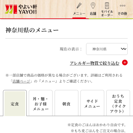
神奈川県のメニュー
現在の表示：
アレルギー物質で絞り込む
※
一部店舗で商品の価格が異なる場合がございます。詳細はご利用される
「
店舗ページ
」の『メニュー』よりご確認ください。
おうち
丼・麵・
サイド
定食
定食
お子様
朝食
メニュー
（テイク
メニュー
アウト）
※定食のごはんはおかわり自由です。
※もち麦ごはんをご注文の場合は、