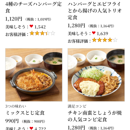
4種のチーズハンバーグ定
ハンバーグとエビフライ
食
とから揚げの人気トリオ
定食
1,120
円
（税抜：
1,019
円）
1,280
円
（税抜：
1,164
円）
美味しそう：
1,542
美味しそう：
1,639
お客様評価：
お客様評価：
3つの味わい
満足コンビ
ミックスとじ定食
チキン南蛮としょうが焼
の人気コンビ定食
990
円
（税抜：
900
円）
1,280
円
（税抜：
1,164
円）
美味しそう：
4,722