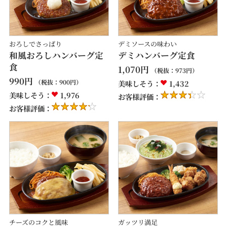
おろしでさっぱり
デミソースの味わい
和風おろしハンバーグ定
デミハンバーグ定食
食
1,070
円
（税抜：
973
円）
990
円
（税抜：
900
円）
美味しそう：
1,432
美味しそう：
1,976
お客様評価：
お客様評価：
チーズのコクと風味
ガッツリ満足