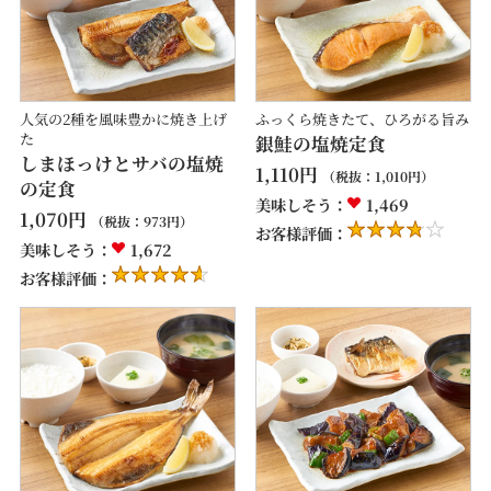
人気の2種を風味豊かに焼き上げ
ふっくら焼きたて、ひろがる旨み
た
銀鮭の塩焼定食
しまほっけとサバの塩焼
1,110
円
（税抜：
1,010
円）
の定食
美味しそう：
1,469
1,070
円
（税抜：
973
円）
お客様評価：
美味しそう：
1,672
お客様評価：