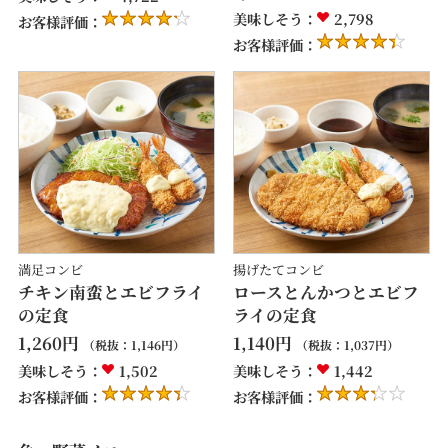
美味しそう：
2,798
お客様評価：
お客様評価：
満足コンビ
揚げたてコンビ
チキン南蛮とエビフライ
ロースとんかつとエビフ
の定食
ライの定食
1,260
円
1,140
円
（税抜：
1,146
円）
（税抜：
1,037
円）
美味しそう：
1,502
美味しそう：
1,442
お客様評価：
お客様評価：