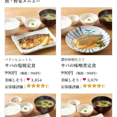
魚・野菜メニュー
パリッとふっくら
濃厚味噌仕立て
サバの塩焼定食
サバの味噌煮定食
990
円
990
円
（税抜：
900
円）
（税抜：
900
円）
美味しそう：
3,854
美味しそう：
3,079
お客様評価：
お客様評価：