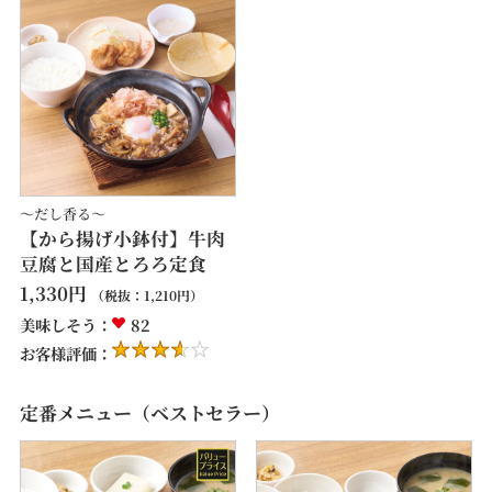
～だし香る～
【から揚げ小鉢付】牛肉
豆腐と国産とろろ定食
1,330
円
（税抜：
1,210
円）
美味しそう：
82
お客様評価：
定番メニュー（ベストセラー）