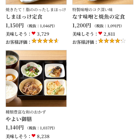
焼きたて！脂ののったしまほっけ
特製味噌のコク深い味
しまほっけ定食
なす味噌と焼魚の定食
1,150
円
1,200
円
（税抜：
1,046
円）
（税抜：
1,091
円）
美味しそう：
3,729
美味しそう：
2,811
お客様評価：
お客様評価：
種類豊富な和のおかず
やよい御膳
1,140
円
（税抜：
1,037
円）
美味しそう：
8,238