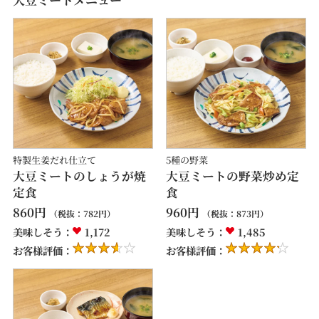
特製生姜だれ仕立て
5種の野菜
大豆ミートのしょうが焼
大豆ミートの野菜炒め定
定食
食
860
円
960
円
（税抜：
782
円）
（税抜：
873
円）
美味しそう：
1,172
美味しそう：
1,485
お客様評価：
お客様評価：