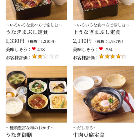
～いろいろな食べ方で愉しむ～
～いろいろな食べ方で愉しむ～
うなぎまぶし定食
上うなぎまぶし定食
1,330
円
2,130
円
（税抜：
1,210
円）
（税抜：
1,937
円）
美味しそう：
418
美味しそう：
294
お客様評価：
お客様評価：
～種類豊富な和のおかず～
～だし香る～
うなぎ御膳
牛肉豆腐定食