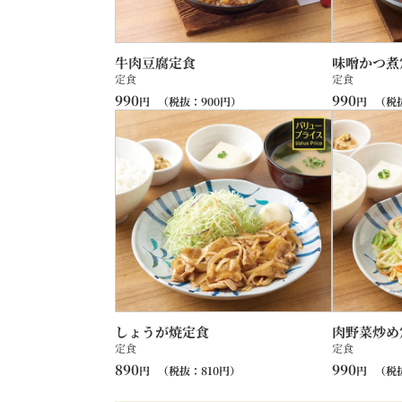
牛肉豆腐定食
味噌かつ煮
定食
定食
990
990
円
（税抜：
900
円）
円
（税
しょうが焼定食
肉野菜炒め
定食
定食
890
990
円
（税抜：
810
円）
円
（税