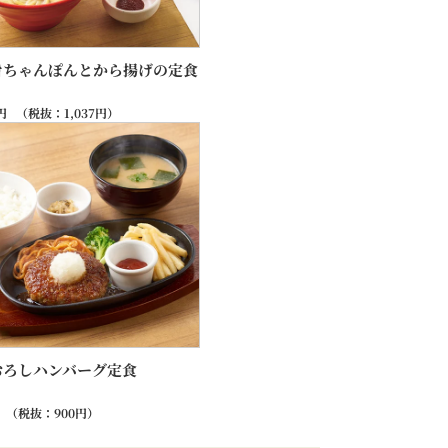
旨ちゃんぽんとから揚げの定食
円
（税抜：
1,037
円）
おろしハンバーグ定食
（税抜：
900
円）