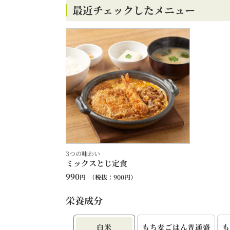
最近チェックしたメニュー
3つの味わい
ミックスとじ定食
990
円
（税抜：
900
円）
栄養成分
白米
もち⻨ごはん
普通盛