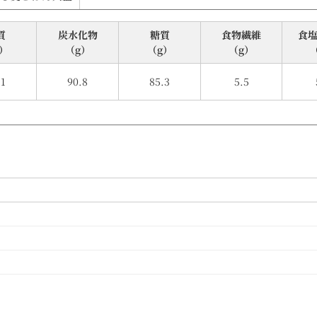
質
炭⽔化物
糖質
食物繊維
⾷
）
（g）
（g）
（g）
.1
90.8
85.3
5.5