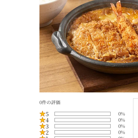
0
件の評価
5
0
%
4
0
%
3
0
%
2
0
%