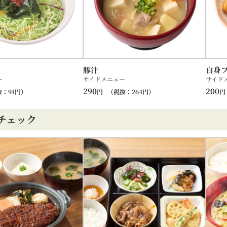
豚汁
白身
ー
サイドメニュー
サイド
290
200
抜：
91
円）
円
（税抜：
264
円）
円
チェック