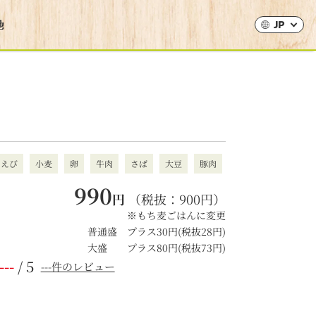
JP
えび
小麦
卵
牛肉
さば
大豆
豚肉
990
円
（税抜：
900
円）
※もち麦ごはんに変更
普通盛 プラス30円(税抜28円)
大盛 プラス80円(税抜73円)
---
/ 5
---件のレビュー