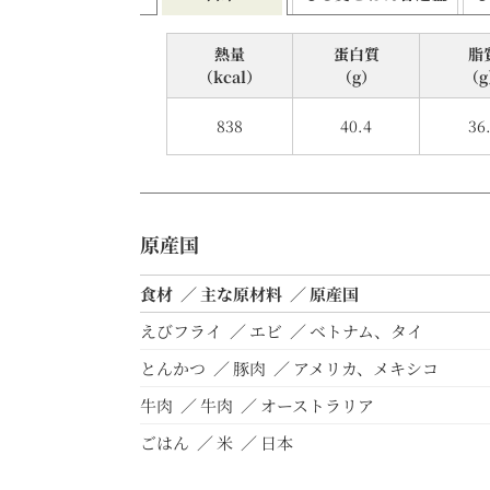
熱量
蛋⽩質
脂
（kcal）
（g）
（g
838
40.4
36
原産国
食材
主な原材料
原産国
えびフライ
エビ
ベトナム、タイ
とんかつ
豚肉
アメリカ、メキシコ
牛肉
牛肉
オーストラリア
ごはん
米
日本