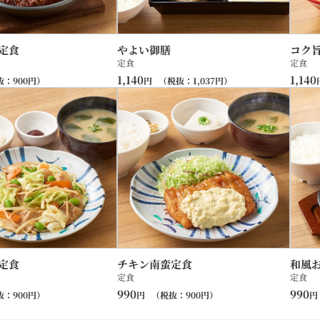
定食
やよい御膳
コク
定食
定食
1,140
1,140
抜：
900
円）
円
（税抜：
1,037
円）
定食
チキン南蛮定食
和風
定食
定食
990
990
抜：
900
円）
円
（税抜：
900
円）
円