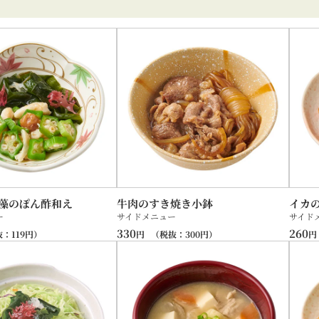
藻のぽん酢和え
牛肉のすき焼き小鉢
イカ
ー
サイドメニュー
サイド
330
260
抜：
119
円）
円
（税抜：
300
円）
円