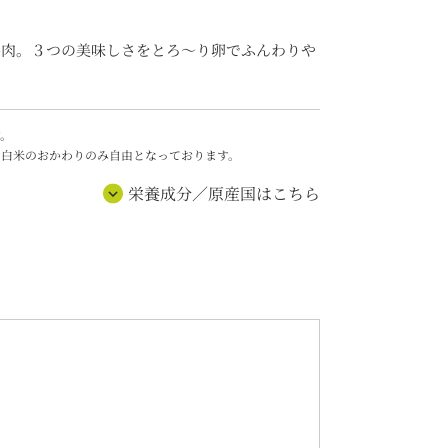
牛肉。３つの美味しさをとろ～り卵でふんわりや
。
、白米のおかわりのみ自由となっております。
栄養成分／原産国はこちら