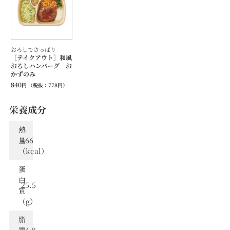
おろしでさっぱり
［テイクアウト］和風
おろしハンバーグ お
かずのみ
840
円
（税抜：
778
円）
栄養成分
熱
量
466
（kcal）
蛋
⽩
25.5
質
（g）
脂
質
24.8