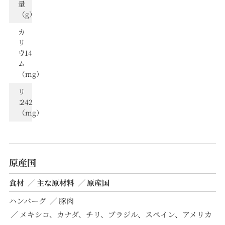
量
（g）
カ
リ
ウ
714
ム
（mg）
リ
ン
242
（mg）
原産国
食材
主な原材料
原産国
ハンバーグ
豚肉
メキシコ、カナダ、チリ、ブラジル、スペイン、アメリカ