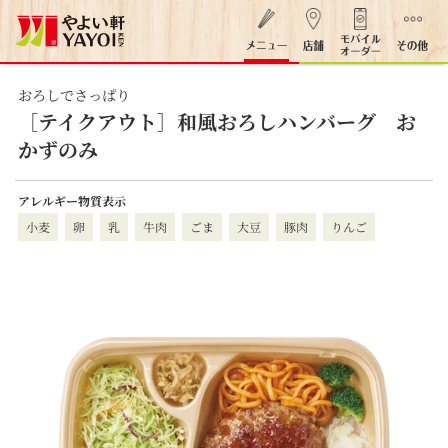
おろしでさっぱり
［テイクアウト］和風おろしハンバーグ お
かずのみ
アレルギー物質表示
小麦
卵
乳
牛肉
ごま
大豆
豚肉
りんご