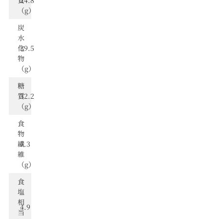
（g）
炭
⽔
化
39.5
物
（g）
糖
質
32.2
（g）
食
物
繊
7.3
維
（g）
⾷
塩
相
4.9
当