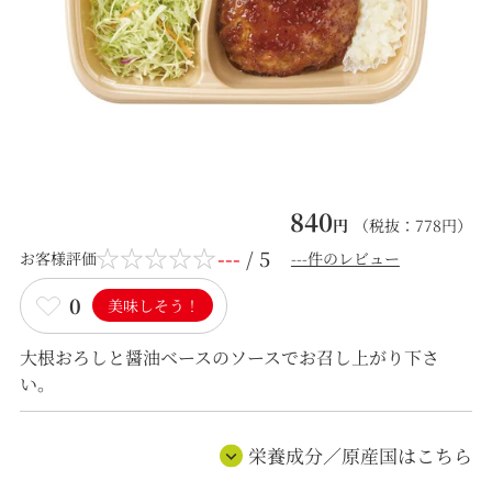
840
円
（税抜：
778
円）
---
/ 5
お客様評価
---件のレビュー
0
美味しそう！
大根おろしと醤油ベースのソースでお召し上がり下さ
い。
栄養成分／原産国はこちら