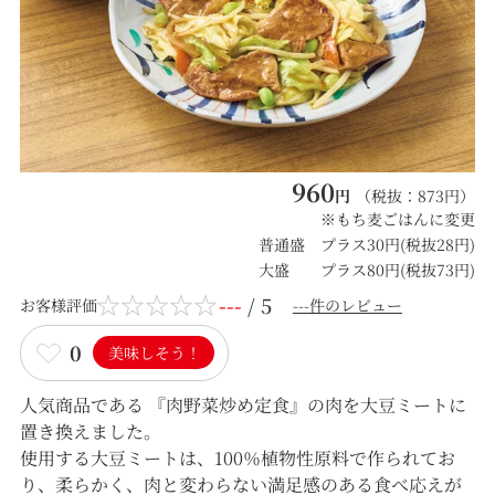
960
円
（税抜：
873
円）
※もち麦ごはんに変更
普通盛 プラス30円(税抜28円)
大盛 プラス80円(税抜73円)
---
/ 5
お客様評価
---件のレビュー
0
美味しそう！
人気商品である 『肉野菜炒め定食』の肉を大豆ミートに
置き換えました。
使用する大豆ミートは、100％植物性原料で作られてお
り、柔らかく、肉と変わらない満足感のある食べ応えが