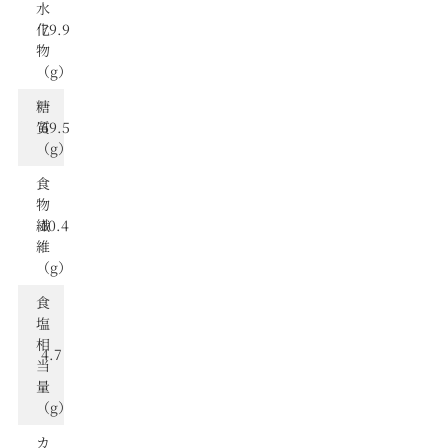
⽔
化
79.9
物
（g）
糖
質
69.5
（g）
食
物
繊
10.4
維
（g）
⾷
塩
相
4.7
当
量
（g）
カ