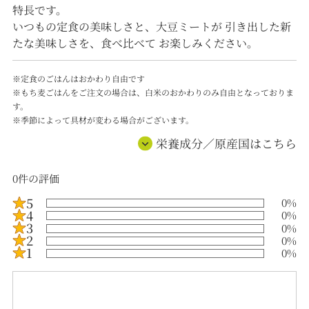
特長です。
いつもの定食の美味しさと、大豆ミートが 引き出した新
たな美味しさを、食べ比べて お楽しみください。
※定食のごはんはおかわり自由です
※もち麦ごはんをご注文の場合は、白米のおかわりのみ自由となっておりま
す。
※季節によって具材が変わる場合がございます。
栄養成分／原産国はこちら
0
件の評価
5
0
%
4
0
%
3
0
%
2
0
%
1
0
%