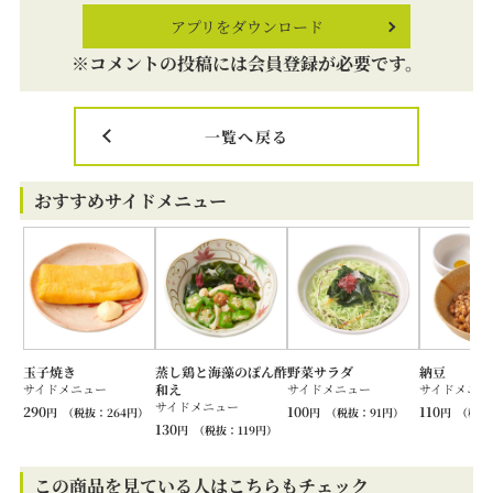
アプリをダウンロード
※コメントの投稿には会員登録が必要です。
一覧へ戻る
おすすめサイドメニュー
玉子焼き
蒸し鶏と海藻のぽん酢
野菜サラダ
納豆
サイドメニュー
和え
サイドメニュー
サイドメニュ
サイドメニュー
290
100
110
円
（税抜：
264
円）
円
（税抜：
91
円）
円
（税抜
130
円
（税抜：
119
円）
この商品を見ている人はこちらもチェック