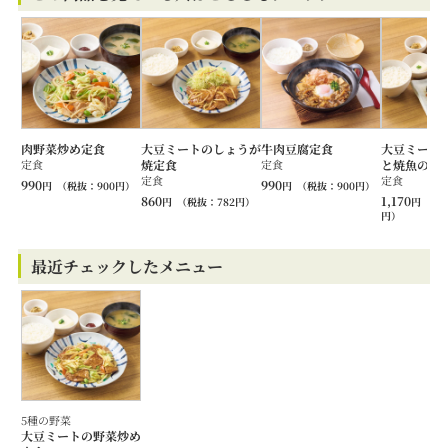
肉野菜炒め定食
大豆ミートのしょうが
牛肉豆腐定食
大豆ミート
定食
焼定食
定食
と焼魚の定
定食
定食
990
990
円
（税抜：
900
円）
円
（税抜：
900
円）
860
1,170
円
（税抜：
782
円）
円
（税
円）
最近チェックしたメニュー
5種の野菜
大豆ミートの野菜炒め