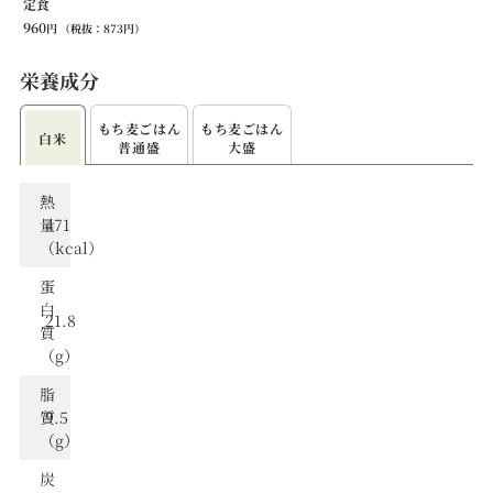
定食
960
円
（税抜：
873
円）
栄養成分
もち⻨ごはん
もち⻨ごはん
白米
普通盛
大盛
熱
量
471
（kcal）
蛋
⽩
21.8
質
（g）
脂
質
9.5
（g）
炭