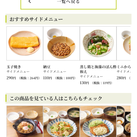
一覧へ戻る
おすすめサイドメニュー
玉子焼き
納豆
蒸し鶏と海藻のぽん酢
ミニから揚
サイドメニュー
サイドメニュー
和え
サイドメニュ
サイドメニュー
290
110
280
円
（税抜：
264
円）
円
（税抜：
100
円）
円
（税抜
130
円
（税抜：
119
円）
この商品を見ている人はこちらもチェック