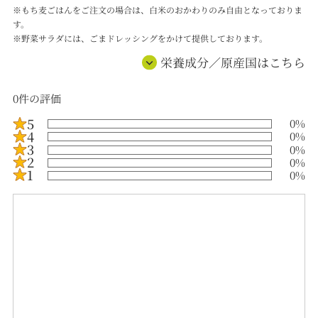
※もち麦ごはんをご注文の場合は、白米のおかわりのみ自由となっておりま
す。
※野菜サラダには、ごまドレッシングをかけて提供しております。
栄養成分／原産国はこちら
0
件の評価
5
0
%
4
0
%
3
0
%
2
0
%
1
0
%