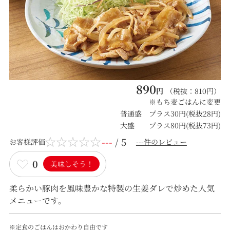
890
円
（税抜：
810
円）
※もち麦ごはんに変更
普通盛 プラス30円(税抜28円)
大盛 プラス80円(税抜73円)
---
/ 5
お客様評価
---件のレビュー
0
美味しそう！
柔らかい豚肉を風味豊かな特製の生姜ダレで炒めた人気
メニューです。
※定食のごはんはおかわり自由です