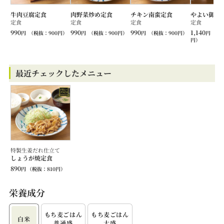
牛肉豆腐定食
肉野菜炒め定食
チキン南蛮定食
やよい御膳
定食
定食
定食
定食
990
990
990
1,140
円
（税抜：
900
円）
円
（税抜：
900
円）
円
（税抜：
900
円）
円
（税
円）
最近チェックしたメニュー
特製生姜だれ仕立て
しょうが焼定食
890
円
（税抜：
810
円）
栄養成分
もち⻨ごはん
もち⻨ごはん
白米
普通盛
大盛