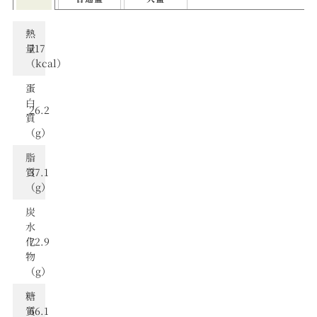
熱
量
717
（kcal）
蛋
⽩
26.2
質
（g）
脂
質
37.1
（g）
炭
⽔
化
72.9
物
（g）
糖
質
66.1