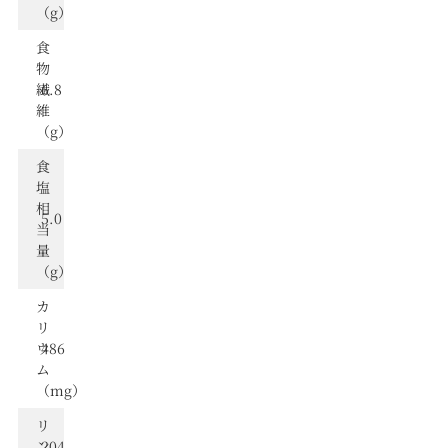
（g）
食
物
繊
6.8
維
（g）
⾷
塩
相
5.0
当
量
（g）
カ
リ
ウ
486
ム
（mg）
リ
ン
204