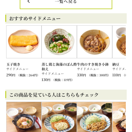
一覧へ戻る
おすすめサイドメニュー
玉子焼き
蒸し鶏と海藻のぽん酢
牛肉のすき焼き小鉢
納豆
サイドメニュー
和え
サイドメニュー
サイドメニュ
サイドメニュー
290
330
110
円
（税抜：
264
円）
円
（税抜：
300
円）
円
（税抜
130
円
（税抜：
119
円）
この商品を見ている人はこちらもチェック