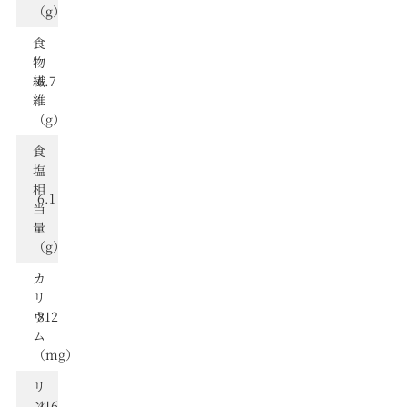
（g）
食
物
繊
6.7
維
（g）
⾷
塩
相
6.1
当
量
（g）
カ
リ
ウ
812
ム
（mg）
リ
ン
416