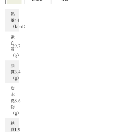
熱
量
844
（kcal）
蛋
⽩
39.7
質
（g）
脂
質
43.4
（g）
炭
⽔
化
78.6
物
（g）
糖
質
71.9