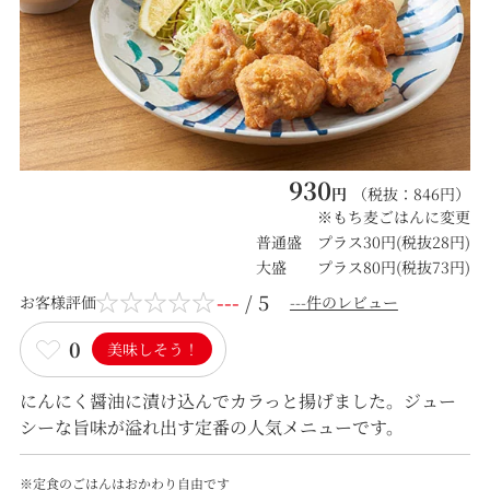
930
円
（税抜：
846
円）
※もち麦ごはんに変更
普通盛 プラス30円(税抜28円)
大盛 プラス80円(税抜73円)
---
/ 5
お客様評価
---件のレビュー
0
美味しそう！
にんにく醤油に漬け込んでカラっと揚げました。ジュー
シーな旨味が溢れ出す定番の人気メニューです。
※定食のごはんはおかわり自由です