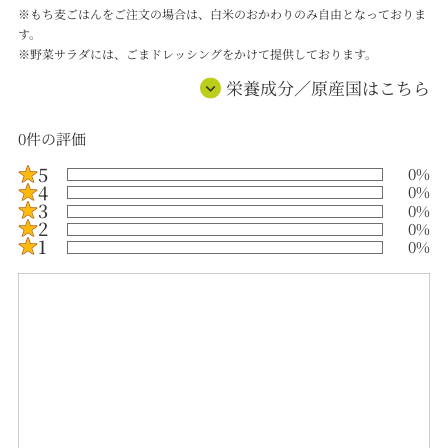
※もち麦ごはんをご注文の場合は、白米のおかわりのみ自由となっておりま
す。
※野菜サラダには、ごまドレッシングをかけて提供しております。
栄養成分／原産国はこちら
0
件の評価
5
0
%
4
0
%
3
0
%
2
0
%
1
0
%