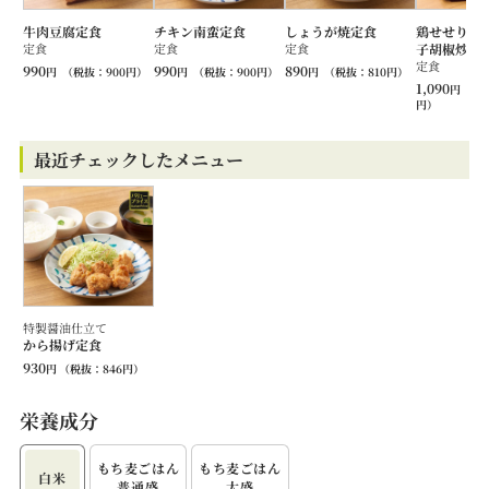
牛肉豆腐定食
チキン南蛮定食
しょうが焼定食
鶏せせりと
定食
定食
定食
子胡椒炒め
定食
990
990
890
円
（税抜：
900
円）
円
（税抜：
900
円）
円
（税抜：
810
円）
1,090
円
（税
円）
最近チェックしたメニュー
特製醤油仕立て
から揚げ定食
930
円
（税抜：
846
円）
栄養成分
もち⻨ごはん
もち⻨ごはん
白米
普通盛
大盛