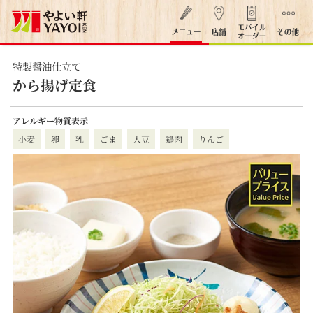
特製醤油仕立て
から揚げ定食
アレルギー物質表示
小麦
卵
乳
ごま
大豆
鶏肉
りんご