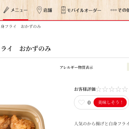
白身フライ おかずのみ
フライ おかずのみ
アレルギー物質表示
お客様評価
0
美味しそう！
人気のから揚げと白身フラ