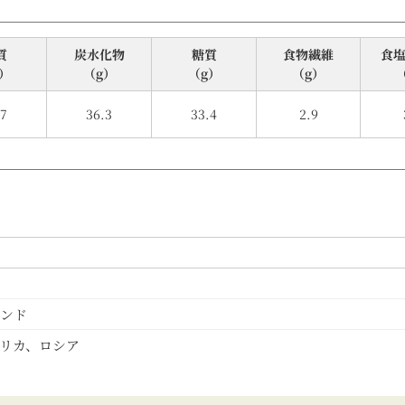
質
炭⽔化物
糖質
食物繊維
⾷
）
（g）
（g）
（g）
.7
36.3
33.4
2.9
ンド
リカ、ロシア