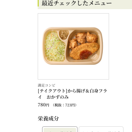
最近チェックしたメニュー
満足コンビ
[テイクアウト]から揚げ＆白身フラ
イ おかずのみ
780
円
（税抜：
723
円）
栄養成分