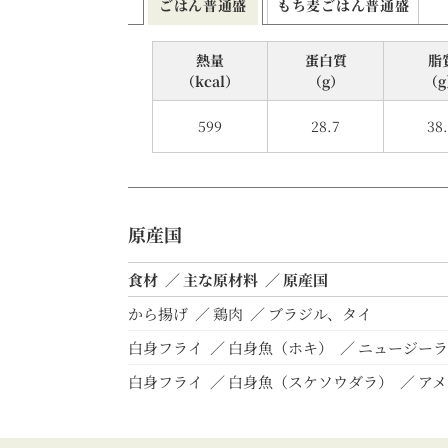
ごはん普通盛
もち⻨ごはん
普通盛
熱量
蛋⽩質
脂
（kcal）
（g）
（g
599
28.7
38
原産国
食材
主な原材料
原産国
から揚げ
鶏肉
ブラジル、タイ
白身フライ
白身魚（ホキ）
ニュージーラ
白身フライ
白身魚（スケソウダラ）
アメ