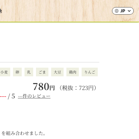
JP
小麦
卵
乳
ごま
大豆
鶏肉
りんご
780
円
（税抜：
723
円）
---
/ 5
---件のレビュー
イを組み合わせました。